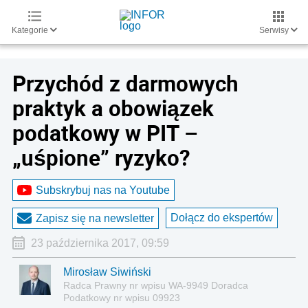
Kategorie
Serwisy
Przychód z darmowych
praktyk a obowiązek
podatkowy w PIT –
„uśpione” ryzyko?
Subskrybuj nas na Youtube
Dołącz do ekspertów
Zapisz się na newsletter
23 października 2017, 09:59
Mirosław Siwiński
Radca Prawny nr wpisu WA-9949 Doradca
Podatkowy nr wpisu 09923