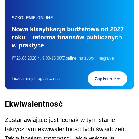
SZKOLENIE ONLINE
Nowa klasyfikacja budżetowa od 2027
roku – reforma finansów publicznych
w praktyce
26.08.2026 r., 9:00-13:00
online, na żywo + nagranie
Liczba miejsc ograniczona
Zapisz się
Ekwiwalentność
Zastanawiające jest jednak w tym stanie
faktycznym ekwiwalentność tych świadczeń.
Takie bowiem czynności, jakie wykonuje