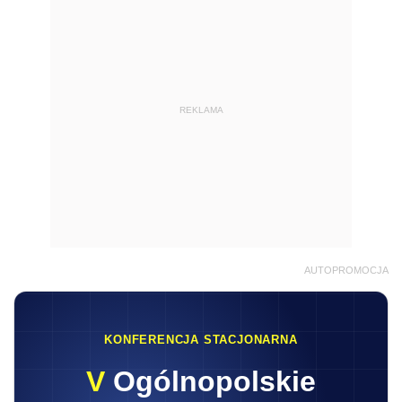
REKLAMA
AUTOPROMOCJA
KONFERENCJA STACJONARNA
V
Ogólnopolskie