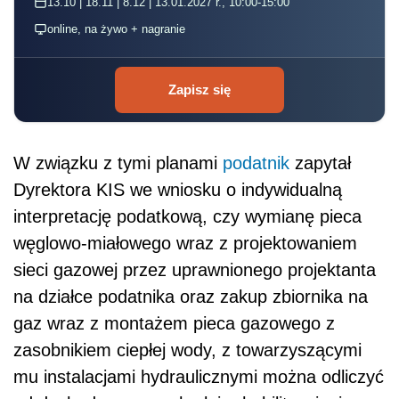
13.10 | 18.11 | 8.12 | 13.01.2027 r., 10:00-15:00
online, na żywo + nagranie
Zapisz się
W związku z tymi planami
podatnik
zapytał
Dyrektora KIS we wniosku o indywidualną
interpretację podatkową, czy wymianę pieca
węglowo-miałowego wraz z projektowaniem
sieci gazowej przez uprawnionego projektanta
na działce podatnika oraz zakup zbiornika na
gaz wraz z montażem pieca gazowego z
zasobnikiem ciepłej wody, z towarzyszącymi
mu instalacjami hydraulicznymi można odliczyć