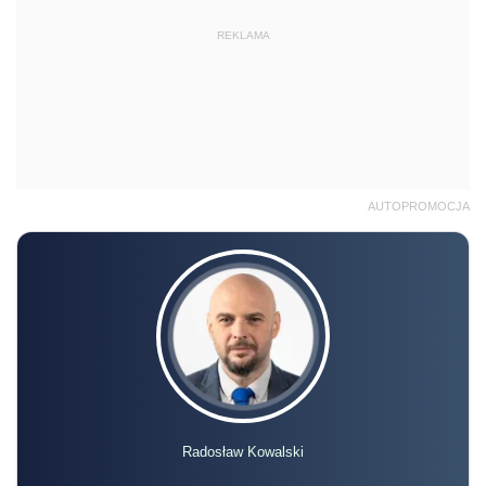
REKLAMA
AUTOPROMOCJA
Radosław Kowalski