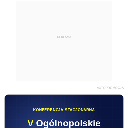
REKLAMA
AUTOPROMOCJA
KONFERENCJA STACJONARNA
V
Ogólnopolskie