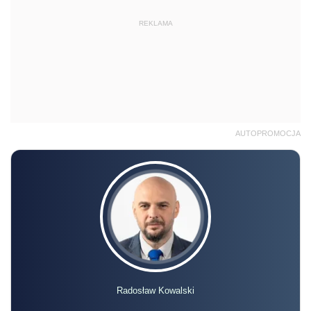
REKLAMA
AUTOPROMOCJA
Radosław Kowalski