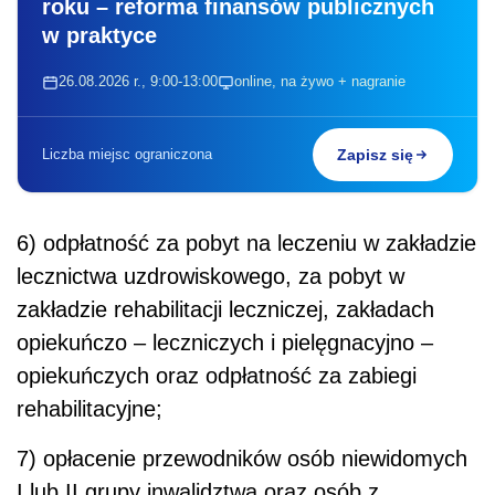
roku – reforma finansów publicznych
w praktyce
26.08.2026 r., 9:00-13:00
online, na żywo + nagranie
Liczba miejsc ograniczona
Zapisz się
6) odpłatność za pobyt na leczeniu w zakładzie
lecznictwa uzdrowiskowego, za pobyt w
zakładzie rehabilitacji leczniczej, zakładach
opiekuńczo – leczniczych i pielęgnacyjno –
opiekuńczych oraz odpłatność za zabiegi
rehabilitacyjne;
7) opłacenie przewodników osób niewidomych
I lub II grupy inwalidztwa oraz osób z