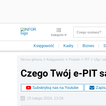
Kategorie
Księgowość
Kadry
Biznes
S
»
»
»
»
Strona główna
Księgowość
Podatki
PIT
Ulgi i o
Czego Twój e-PIT s
Subskrybuj nas na Youtube
Zapisz
15 lutego 2024, 13:26