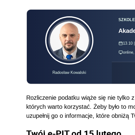
SZKOLE
Akade
13.10 |
online
Radosław Kowalski
Rozliczenie podatku wiąże się nie tylko 
których warto korzystać. Żeby było to m
uzupełnij go o informacje, które obniżą 
Twój e-PIT od 15 lutego