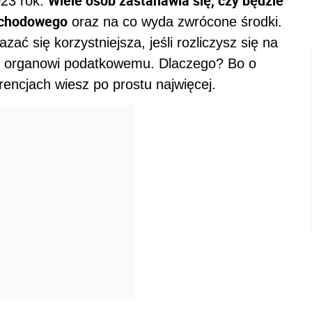
Wiele osób zastanawia się, czy będzie
023 rok.
chodowego
oraz na co wyda zwrócone środki.
ć się korzystniejsza, jeśli rozliczysz się na
nia organowi podatkowemu. Dlaczego? Bo o
erencjach wiesz po prostu najwięcej.