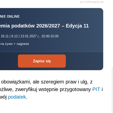
AUTOPROMOCJA
NIE ONLINE
mia podatków 2026/2027 – Edycja 11
 18.11 | 8.12 | 13.01.2027 r., 10:00-15:00
, na żywo + nagranie
Zapisz się
z obowiązkami, ale szeregiem praw i ulg, z
ożliwe, zweryfikuj wstępnie przygotowany
PIT
i
Twój
podatek
.