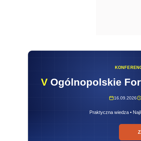
KONFEREN
V
Ogólnopolskie Fo
16.09.2026
Praktyczna wiedza • Najl
Z