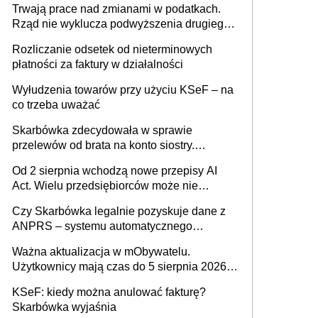
Trwają prace nad zmianami w podatkach.
Rząd nie wyklucza podwyższenia drugiego
progu PIT
Rozliczanie odsetek od nieterminowych
płatności za faktury w działalności
Wyłudzenia towarów przy użyciu KSeF – na
co trzeba uważać
Skarbówka zdecydowała w sprawie
przelewów od brata na konto siostry.
Pieniądze z emerytury mamy wyglądały jak
Od 2 sierpnia wchodzą nowe przepisy AI
darowizna, ale podatku jednak nie będzie
Act. Wielu przedsiębiorców może nie
wiedzieć, że dotyczą także ich
Czy Skarbówka legalnie pozyskuje dane z
ANPRS – systemu automatycznego
rozpoznawania tablic rejestracyjnych
Ważna aktualizacja w mObywatelu.
pojazdów z kamer drogowych?
Użytkownicy mają czas do 5 sierpnia 2026
roku
KSeF: kiedy można anulować fakturę?
Skarbówka wyjaśnia