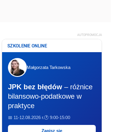
AUTOPROMOCJA
SZKOLENIE ONLINE
Małgorzata Tarkowska
JPK bez błędów
– różnice
bilansowo-podatkowe w
praktyce
📅 11-12.08.2026 r.
🕐 9:00-15:00
Zapisz się