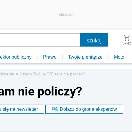
REKLAMA
Sklep
ektor publiczny
Prawo
Twoje pieniądze
Moto
»
dliczenia
Czego Twój e-PIT sam nie policzy?
am nie policzy?
 się na newsletter
Dołącz do grona ekspertów