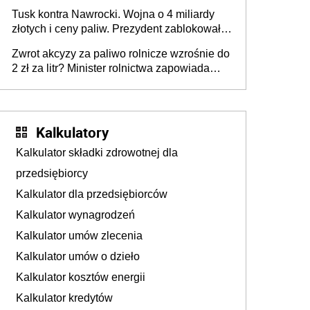
Tusk kontra Nawrocki. Wojna o 4 miliardy
złotych i ceny paliw. Prezydent zablokował
ustawę, premier mówi o „ciosie
Zwrot akcyzy za paliwo rolnicze wzrośnie do
wymierzonym we wszystkich polskich
2 zł za litr? Minister rolnictwa zapowiada
kierowców”
ważne zmiany dla rolników
Kalkulatory
Kalkulator składki zdrowotnej dla
przedsiębiorcy
Kalkulator dla przedsiębiorców
Kalkulator wynagrodzeń
Kalkulator umów zlecenia
Kalkulator umów o dzieło
Kalkulator kosztów energii
Kalkulator kredytów