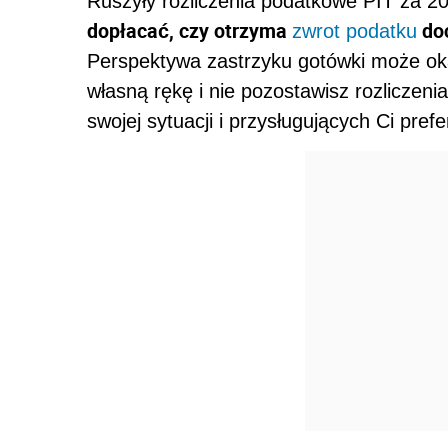
Ruszyły rozliczenia podatkowe PIT za 2
dopłacać, czy otrzyma
do
zwrot podatku
Perspektywa zastrzyku gotówki może okaza
własną rękę i nie pozostawisz rozlicze
swojej sytuacji i przysługujących Ci pref