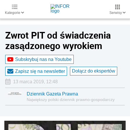
Kategorie
Serwisy
Zwrot PIT od świadczenia
zasądzonego wyrokiem
Subskrybuj nas na Youtube
Dołącz do ekspertów
Zapisz się na newsletter
13 marca 2019, 12:48
Dziennik Gazeta Prawna
Największy polski dziennik prawno-gospodarczy