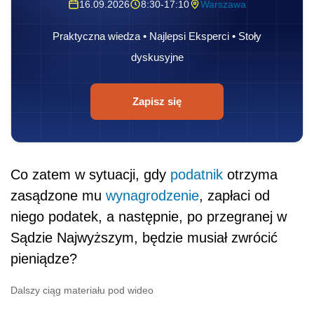
16.09.2026
8:30-17:10
Warszawa
Praktyczna wiedza • Najlepsi Eksperci • Stoły
dyskusyjne
Zapisz się
Co zatem w sytuacji, gdy
podatnik
otrzyma
zasądzone mu
wynagrodzenie
, zapłaci od
niego podatek, a następnie, po przegranej w
Sądzie Najwyższym, będzie musiał zwrócić
pieniądze?
Dalszy ciąg materiału pod wideo