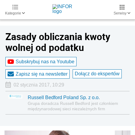
Kategorie
Serwisy
Zasady obliczania kwoty
wolnej od podatku
Subskrybuj nas na Youtube
Dołącz do ekspertów
Zapisz się na newsletter
02 stycznia 2017, 10:29
Russell Bedford Poland Sp. z o.o.
Grupa doradcza Russell Bedford jest członkiem
międzynarodowej sieci niezależnych firm
doradczych Russell Bedford International,
zrzeszających prawników, audytorów, doradców
podatkowych, księgowych, finansistów oraz
doradców biznesowych. Russell Bedford doradza