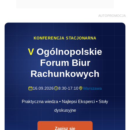
AUTOPROMOCJA
KONFERENCJA STACJONARNA
V
Ogólnopolskie
Forum Biur
Rachunkowych
16.09.2026
8:30-17:10
Warszawa
Praktyczna wiedza • Najlepsi Eksperci • Stoły
dyskusyjne
Zapisz się