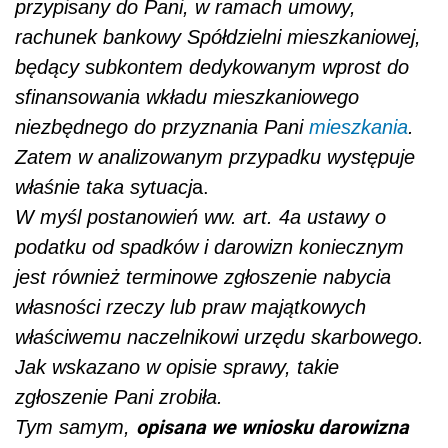
przypisany do Pani, w ramach umowy,
rachunek bankowy Spółdzielni mieszkaniowej,
będący subkontem dedykowanym wprost do
sfinansowania wkładu mieszkaniowego
niezbędnego do przyznania Pani
mieszkania
.
Zatem w analizowanym przypadku występuje
właśnie taka sytuacj
a.
W myśl postanowień ww. art. 4a ustawy o
podatku od spadków i darowizn koniecznym
jest również terminowe zgłoszenie nabycia
własności rzeczy lub praw majątkowych
właściwemu naczelnikowi urzędu skarbowego.
Jak wskazano w opisie sprawy, takie
zgłoszenie Pani zrobiła.
opisana we wniosku darowizna
Tym samym,