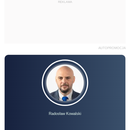
REKLAMA
AUTOPROMOCJA
Radosław Kowalski