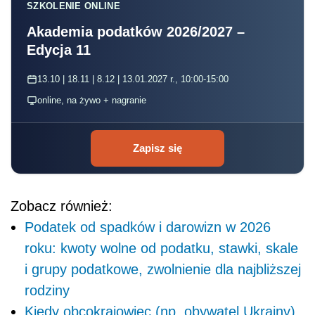
SZKOLENIE ONLINE
Akademia podatków 2026/2027 –
Edycja 11
13.10 | 18.11 | 8.12 | 13.01.2027 r., 10:00-15:00
online, na żywo + nagranie
Zapisz się
Zobacz również:
Podatek od spadków i darowizn w 2026
roku: kwoty wolne od podatku, stawki, skale
i grupy podatkowe, zwolnienie dla najbliższej
rodziny
Kiedy obcokrajowiec (np. obywatel Ukrainy)