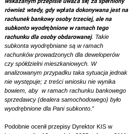
wskazanym przepisie uważa się za spełniony
również wtedy, gdy wpłata dokonywana jest na
rachunek bankowy osoby trzeciej, ale na
subkonto wyodrębnione w ramach tego
rachunku dla osoby obdarowanej
. Takie
subkonta wyodrębniane są w ramach
rachunków prowadzonych dla deweloperów
czy spółdzielni mieszkaniowych. W
analizowanym przypadku taka sytuacja jednak
nie występuje; z treści wniosku nie wynika
bowiem, aby
w ramach rachunku bankowego
sprzedawcy (dealera samochodowego) było
wyodrębnione dla Pani subkonto
.”
Podobnie ocenił przepisy Dyrektor KIS w