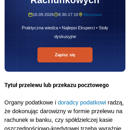
Rachunkowych
16.09.2026
8:30-17:10
Warszawa
Praktyczna wiedza • Najlepsi Eksperci • Stoły
dyskusyjne
Zapisz się
Tytuł przelewu lub przekazu pocztowego
Organy podatkowe i
doradcy podatkowi
radzą,
że dokonując darowizny w formie przelewu na
rachunek w banku, czy spółdzielczej kasie
oszczędnościowo-kredytowej trzeba wyraźnie