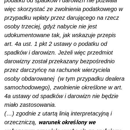
podatku od spadków i darowizn nie pozwala
więc skorzystać ze zwolnienia podatkowego w
przypadku wpłaty przez darującego na rzecz
osoby trzeciej, gdyż nabycie nie jest
udokumentowane tak, jak wskazuje przepis
art. 4a ust. 1 pkt 2 ustawy o podatku od
spadków i darowizn. Jeżeli więc przedmiot
darowizny został przekazany bezpośrednio
przez darczyńcę na rachunek wierzyciela
osoby obdarowanej
(w tym przypadku dealera
samochodowego), zwolnienie określone w art.
4a ustawy od spadków i darowizn nie będzie
miało zastosowania.
(…) zgodnie z utartą linią interpretacyjną i
warunek określony we
orzeczniczą,