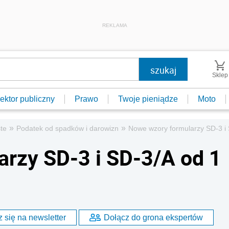
REKLAMA
Sklep
ektor publiczny
Prawo
Twoje pieniądze
Moto
»
»
te
Podatek od spadków i darowizn
Nowe wzory formularzy SD-3 i S
rzy SD-3 i SD-3/A od 1
 się na newsletter
Dołącz do grona ekspertów