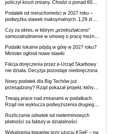
policzył koszt zmiany. Chodzi o ponad 60
mld zł
Podatek od nieruchomości w 2027 roku –
podwyżka stawek maksymalnych. 1,29 zł za
1 m2 mieszkania, 36,49 zł za 1 m2
Czy za okres, w którym „przekształcono”
budynków i lokali związanych z
samozatrudnienie w umowę o pracę można
prowadzeniem działalności gospodarczej
wystawić faktury korygujące? Rozwiązanie
Podatki lokalne pójdą w górę w 2027 roku?
umowy cywilnoprawnej jedynym
Minister ogłosił nowe stawki
racjonalnym wyjściem
Fikcja doręczenia przez e-Urząd Skarbowy
nie działa. Decyzja pozostaje niedoręczona
Nowy podatek dla Big Techów już
przesądzony? Rząd pokazał projekt, który
może zmienić zasady gry w Polsce
Trwają prace nad zmianami w podatkach.
Rząd nie wyklucza podwyższenia drugiego
progu PIT
Rozliczanie odsetek od nieterminowych
płatności za faktury w działalności
Wyłudzenia towarów przy użyciu KSeF – na