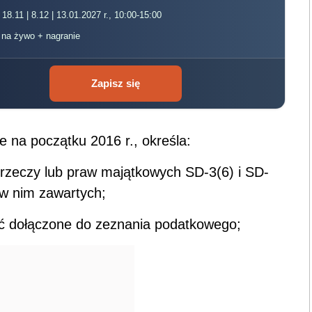
 18.11 | 8.12 | 13.01.2027 r., 10:00-15:00
, na żywo + nagranie
Zapisz się
e na początku 2016 r., określa:
rzeczy lub praw majątkowych SD-3(6) i SD-
w nim zawartych;
yć dołączone do zeznania podatkowego;