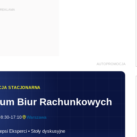
REKLAMA
AUTOPROMOCJA
CJA STACJONARNA
rum Biur Rachunkowych
8:30-17:10
Warszawa
epsi Eksperci • Stoły dyskusyjne