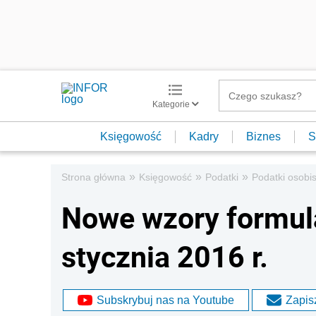
Kategorie
Księgowość
Kadry
Biznes
S
»
»
»
Strona główna
Księgowość
Podatki
Podatki osobis
Nowe wzory formula
stycznia 2016 r.
Subskrybuj nas na Youtube
Zapisz