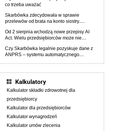
co trzeba uważać
Skarbówka zdecydowała w sprawie
przelewów od brata na konto siostry.
Pieniądze z emerytury mamy wyglądały jak
Od 2 sierpnia wchodzą nowe przepisy AI
darowizna, ale podatku jednak nie będzie
Act. Wielu przedsiębiorców może nie
wiedzieć, że dotyczą także ich
Czy Skarbówka legalnie pozyskuje dane z
ANPRS – systemu automatycznego
rozpoznawania tablic rejestracyjnych
pojazdów z kamer drogowych?
Kalkulatory
Kalkulator składki zdrowotnej dla
przedsiębiorcy
Kalkulator dla przedsiębiorców
Kalkulator wynagrodzeń
Kalkulator umów zlecenia