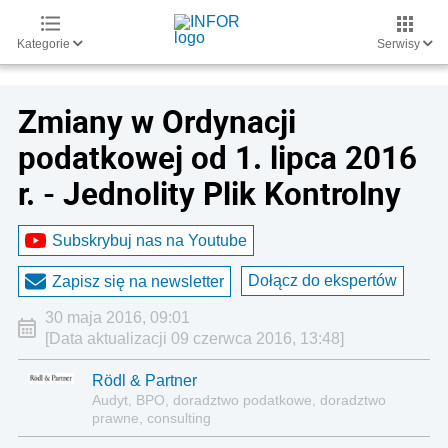
Kategorie
Serwisy
Zmiany w Ordynacji
podatkowej od 1. lipca 2016
r. - Jednolity Plik Kontrolny
Subskrybuj nas na Youtube
Dołącz do ekspertów
Zapisz się na newsletter
30 maja 2016, 09:01
[Data aktualizacji 09 czerwca 2016, 13:48]
Rödl & Partner
Audyt, BPO, doradztwo podatkowe, doradztwo
prawne, consulting