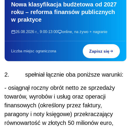
Nowa klasyfikacja budżetowa od 2027
roku – reforma finansów publicznych
w praktyce
26.08.2026 r., 9:00-13:00
online, na żywo + nagranie
Liczba miejsc ograniczona
Zapisz się
2. spełniał łącznie oba poniższe warunki:
- osiągnął roczny obrót netto ze sprzedaży
towarów, wyrobów i usług oraz operacji
finansowych (określony przez faktury,
paragony i noty księgowe) przekraczający
równowartość w złotych 50 milionów euro,