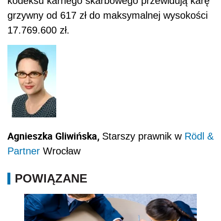
kodeksu karnego skarbowego przewidują karę
grzywny od 617 zł do maksymalnej wysokości
17.769.600 zł.
Agnieszka Gliwińska,
Starszy prawnik w
Rödl &
Partner
Wrocław
POWIĄZANE