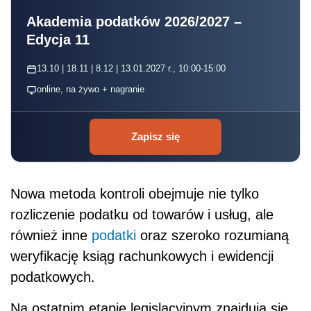
Akademia podatków 2026/2027 –
Edycja 11
13.10 | 18.11 | 8.12 | 13.01.2027 r., 10:00-15:00
online, na żywo + nagranie
Zapisz się
Nowa metoda kontroli obejmuje nie tylko
rozliczenie podatku od towarów i usług, ale
również inne
podatki
oraz szeroko rozumianą
weryfikację ksiąg rachunkowych i ewidencji
podatkowych.
Na ostatnim etapie legislacyjnym znajdują się