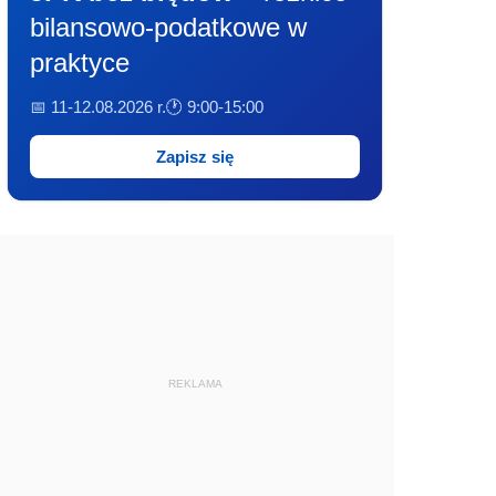
bilansowo-podatkowe w
praktyce
📅 11-12.08.2026 r.
🕐 9:00-15:00
Zapisz się
REKLAMA