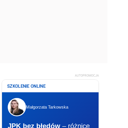
AUTOPROMOCJA
SZKOLENIE ONLINE
Małgorzata Tarkowska
JPK bez błędów
– różnice