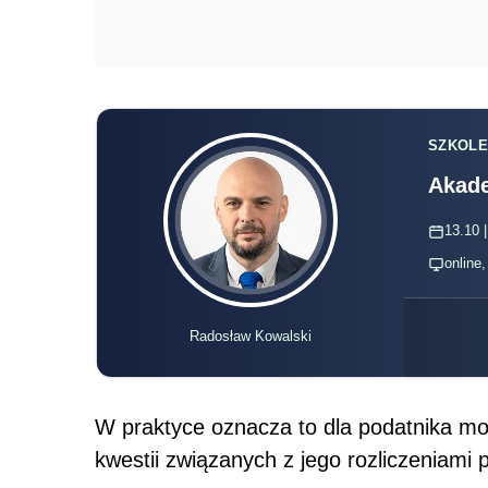
SZKOLE
Akade
13.10 |
online
Radosław Kowalski
W praktyce oznacza to dla podatnika m
kwestii związanych z jego rozliczeniami