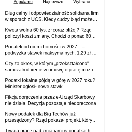
Popularne
Najnowsze
Wybrane
Dług celny i odpowiedzialność solidarna firm
w sporach z UCS. Kiedy cudzy błąd może
stać się Twoim problemem
Kwota wolna 60 tys. zł coraz bliżej? Rząd
policzył koszt zmiany. Chodzi o ponad 60
mld zł
Podatek od nieruchomości w 2027 r. –
podwyżka stawek maksymalnych. 1,29 zł za
1 m2 mieszkania, 36,49 zł za 1 m2
Czy za okres, w którym „przekształcono”
budynków i lokali związanych z
samozatrudnienie w umowę o pracę można
prowadzeniem działalności gospodarczej
wystawić faktury korygujące? Rozwiązanie
Podatki lokalne pójdą w górę w 2027 roku?
umowy cywilnoprawnej jedynym
Minister ogłosił nowe stawki
racjonalnym wyjściem
Fikcja doręczenia przez e-Urząd Skarbowy
nie działa. Decyzja pozostaje niedoręczona
Nowy podatek dla Big Techów już
przesądzony? Rząd pokazał projekt, który
może zmienić zasady gry w Polsce
Trwają prace nad zmianami w podatkach.