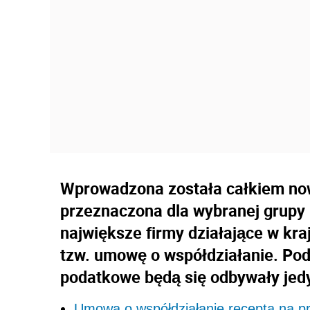
Wprowadzona została całkiem now
przeznaczona dla wybranej grupy p
największe firmy działające w kr
tzw. umowę o współdziałanie. Pod
podatkowe będą się odbywały jed
Umowa o współdziałanie receptą na p