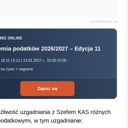
AUTOPROMOCJA
NIE ONLINE
mia podatków 2026/2027 – Edycja 11
 18.11 | 8.12 | 13.01.2027 r., 10:00-15:00
, na żywo + nagranie
Zapisz się
ożliwość uzgadniania z Szefem KAS różnych
 podatkowymi, w tym uzgadnianie: