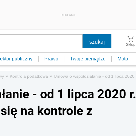
REKLAMA
Sklep
ektor publiczny
Prawo
Twoje pieniądze
Moto
»
»
wy
Kontrola podatkowa
Umowa o współdziałanie - od 1 lipca 2020 
nie - od 1 lipca 2020 r
się na kontrole z