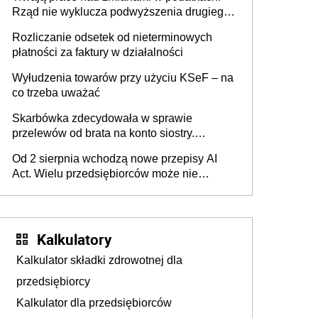
Rząd nie wyklucza podwyższenia drugiego
progu PIT
Rozliczanie odsetek od nieterminowych
płatności za faktury w działalności
Wyłudzenia towarów przy użyciu KSeF – na
co trzeba uważać
Skarbówka zdecydowała w sprawie
przelewów od brata na konto siostry.
Pieniądze z emerytury mamy wyglądały jak
Od 2 sierpnia wchodzą nowe przepisy AI
darowizna, ale podatku jednak nie będzie
Act. Wielu przedsiębiorców może nie
wiedzieć, że dotyczą także ich
Kalkulatory
Kalkulator składki zdrowotnej dla
przedsiębiorcy
Kalkulator dla przedsiębiorców