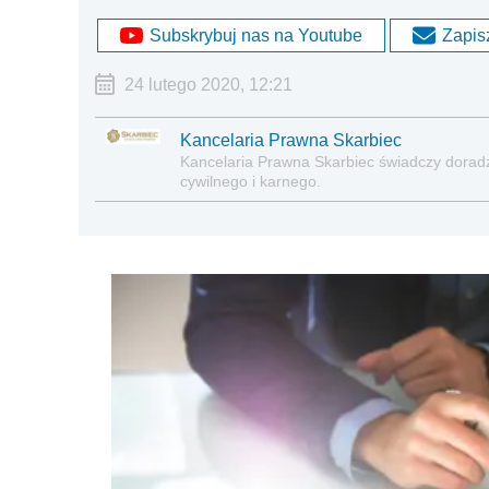
Subskrybuj nas na Youtube
Zapisz
24 lutego 2020, 12:21
Kancelaria Prawna Skarbiec
Kancelaria Prawna Skarbiec świadczy dora
cywilnego i karnego.