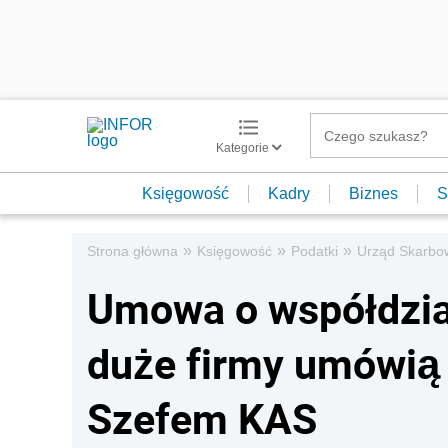
Kategorie
Księgowość
Kadry
Biznes
S
»
»
»
Strona główna
Księgowość
Podatki
Urząd Skarbo
Umowa o współdziała
duże firmy umówią 
Szefem KAS