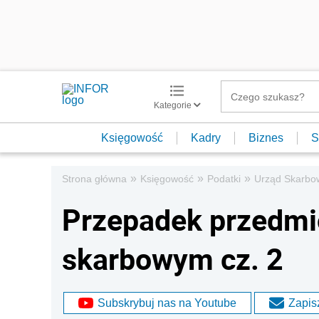
Kategorie
Księgowość
Kadry
Biznes
S
»
»
»
Strona główna
Księgowość
Podatki
Urząd Skarbo
Przepadek przedmi
skarbowym cz. 2
Subskrybuj nas na Youtube
Zapisz