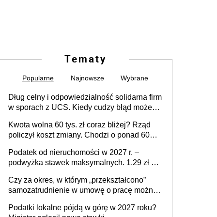
Tematy
Popularne
Najnowsze
Wybrane
Dług celny i odpowiedzialność solidarna firm
w sporach z UCS. Kiedy cudzy błąd może
stać się Twoim problemem
Kwota wolna 60 tys. zł coraz bliżej? Rząd
policzył koszt zmiany. Chodzi o ponad 60
mld zł
Podatek od nieruchomości w 2027 r. –
podwyżka stawek maksymalnych. 1,29 zł za
1 m2 mieszkania, 36,49 zł za 1 m2
Czy za okres, w którym „przekształcono”
budynków i lokali związanych z
samozatrudnienie w umowę o pracę można
prowadzeniem działalności gospodarczej
wystawić faktury korygujące? Rozwiązanie
Podatki lokalne pójdą w górę w 2027 roku?
umowy cywilnoprawnej jedynym