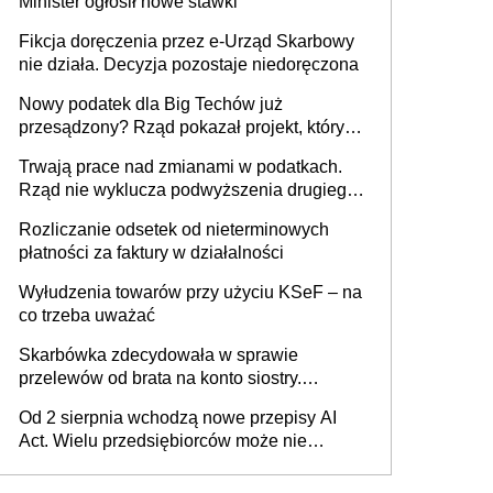
Minister ogłosił nowe stawki
racjonalnym wyjściem
Fikcja doręczenia przez e-Urząd Skarbowy
nie działa. Decyzja pozostaje niedoręczona
Nowy podatek dla Big Techów już
przesądzony? Rząd pokazał projekt, który
może zmienić zasady gry w Polsce
Trwają prace nad zmianami w podatkach.
Rząd nie wyklucza podwyższenia drugiego
progu PIT
Rozliczanie odsetek od nieterminowych
płatności za faktury w działalności
Wyłudzenia towarów przy użyciu KSeF – na
co trzeba uważać
Skarbówka zdecydowała w sprawie
przelewów od brata na konto siostry.
Pieniądze z emerytury mamy wyglądały jak
Od 2 sierpnia wchodzą nowe przepisy AI
darowizna, ale podatku jednak nie będzie
Act. Wielu przedsiębiorców może nie
wiedzieć, że dotyczą także ich