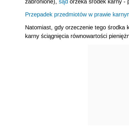
zabronione),
sąd
orzeka środek karny - p
Przepadek przedmiotów w prawie karny
Natomiast, gdy orzeczenie tego środka k
karny ściągnięcia równowartości pienięż