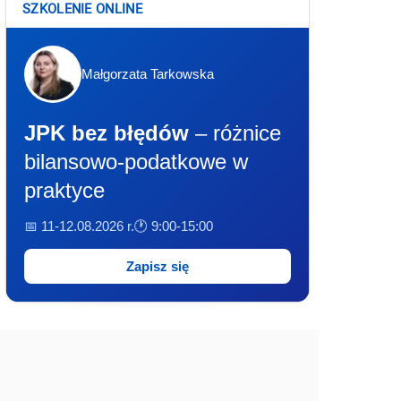
SZKOLENIE ONLINE
Małgorzata Tarkowska
JPK bez błędów
– różnice
bilansowo-podatkowe w
praktyce
📅 11-12.08.2026 r.
🕐 9:00-15:00
Zapisz się