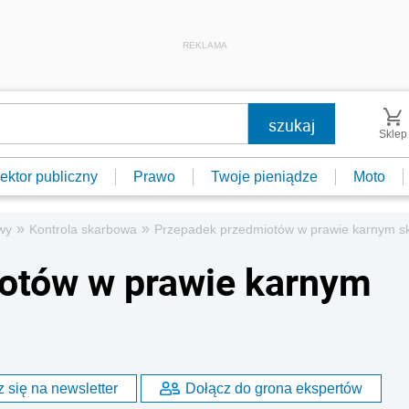
REKLAMA
Sklep
ektor publiczny
Prawo
Twoje pieniądze
Moto
»
»
wy
Kontrola skarbowa
Przepadek przedmiotów w prawie karnym s
otów w prawie karnym
 się na newsletter
Dołącz do grona ekspertów