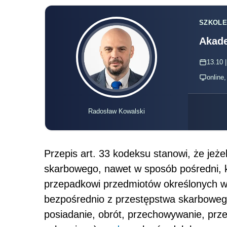
SZKOLE
Akade
13.10 |
online
Radosław Kowalski
Przepis art. 33 kodeksu stanowi, że jeże
skarbowego, nawet w sposób pośredni, k
przepadkowi przedmiotów określonych w 
bezpośrednio z przestępstwa skarbowego
posiadanie, obrót, przechowywanie, prze