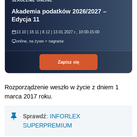
SZKOLENIE ONLINE
Akademia podatków 2026/2027 –
Edycja 11
13.10 | 18.11 | 8.12 | 13.01.2027 r., 10:00-15:00
online, na żywo + nagranie
Zapisz się
Rozporządzenie weszło w życie z dniem 1
marca 2017 roku.
Sprawdź
:
INFORLEX
SUPERPREMIUM