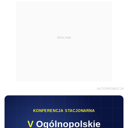
REKLAMA
AUTOPROMOCJA
KONFERENCJA STACJONARNA
V
Ogólnopolskie