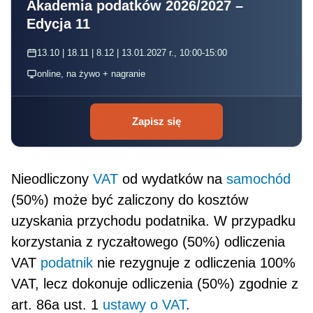
Akademia podatków 2026/2027 –
Edycja 11
13.10 | 18.11 | 8.12 | 13.01.2027 r., 10:00-15:00
online, na żywo + nagranie
Zapisz się
Nieodliczony
VAT
od wydatków na
samochód
(50%) może być zaliczony do kosztów
uzyskania przy­chodu podatnika. W przypadku
korzystania z ryczałtowego (50%) odliczenia
VAT
podatnik
nie rezygnuje z odliczenia 100%
VAT, lecz dokonuje odliczenia (50%) zgodnie z
art. 86a ust. 1
ustawy o VAT
.