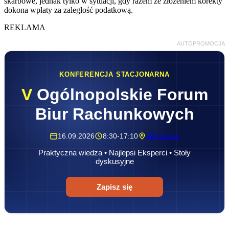
skarbowe, jednak tylko w sytuacji, gdy razem ze złożeniem korekty
dokona wpłaty za zaległość podatkową.
REKLAMA
AUTOPROMOCJA
KONFERENCJA STACJONARNA
V
Ogólnopolskie Forum
Biur Rachunkowych
16.09.2026
8:30-17:10
Warszawa
Praktyczna wiedza • Najlepsi Eksperci • Stoły
dyskusyjne
Zapisz się