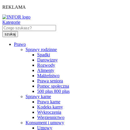
REKLAMA
Kategorie
Prawo
Sprawy rodzinne
Spadki
Darowizny
Rozwody
Alimenty
Małżeństwo
Prawa seniora
Pomoc społeczna
500 plus 800 plus
Sprawy karne
Prawo karne
Kodeks karny
Wykroczenia
Więziennictwo
Konsument i umowy
Umowy