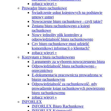
zobacz więcej »
Prowadzę biuro rachunkowe
Świadczenie usług księgowych na podstawie
umowy ustnej
Nowoczesne biuro rachunkowe - czyli jakie?
Zmiana biura rachunkowego a księgi
rachunkowe
Nowy jednolity plik kontrolny a
odpowiedzialność biura rachunkowego
Czy biuro rachunkowe musi udzielić
komornikowi informacji o klientach?
zobacz więcej »
Korzystam z biura rachunkowego
3 argumenty za wyborem nowoczesnego biura
Odpowiedzialność biura rachunkowego -
orzecznictwo
E-dokumentacja pracownicza prowadzona w
biurze rachunkowym
Odpowiedzialność za rachunkowość, gdy
prowadzenie ksiąg rachunkowych powierzono
biuru rachunkowemu
zobacz więcej »
INFORLEX
INFORLEX Biuro Rachunkowe
INFORLEX Księgowość