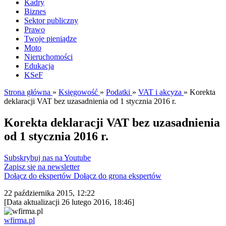
Kadry
Biznes
Sektor publiczny
Prawo
Twoje pieniądze
Moto
Nieruchomości
Edukacja
KSeF
Strona główna
»
Księgowość
»
Podatki
»
VAT i akcyza
»
Korekta
deklaracji VAT bez uzasadnienia od 1 stycznia 2016 r.
Korekta deklaracji VAT bez uzasadnienia
od 1 stycznia 2016 r.
Subskrybuj nas na Youtube
Zapisz się na newsletter
Dołącz do ekspertów
Dołącz do grona ekspertów
22 października 2015, 12:22
[Data aktualizacji 26 lutego 2016, 18:46]
wfirma.pl