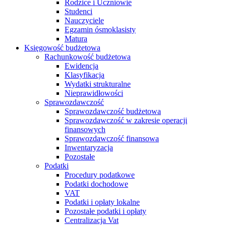
Rodzice i Uczniowie
Studenci
Nauczyciele
Egzamin ósmoklasisty
Matura
Księgowość budżetowa
Rachunkowość budżetowa
Ewidencja
Klasyfikacja
Wydatki strukturalne
Nieprawidłowości
Sprawozdawczość
Sprawozdawczość budżetowa
Sprawozdawczość w zakresie operacji
finansowych
Sprawozdawczość finansowa
Inwentaryzacja
Pozostałe
Podatki
Procedury podatkowe
Podatki dochodowe
VAT
Podatki i opłaty lokalne
Pozostałe podatki i opłaty
Centralizacja Vat