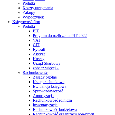
Podatki
Koszty utrzymania
Zakupy
Wypoczynek
Księgowość firm
Podatki
PIT
Program do rozliczenia PIT 2022
VAT
CIT
Ryczałt
Akcyza
Koszty
Urząd Skarbowy
zobacz więcej »
Rachunkowość
Zasady ogólne
Księgi rachunkowe
Ewidencja księgowa
Sprawozdawczość
Amortyzacja
Rachunkowość rolnicza
Inwentaryzacja
Rachunkowość budżetowa
Rachunkowość organizacji non-profit