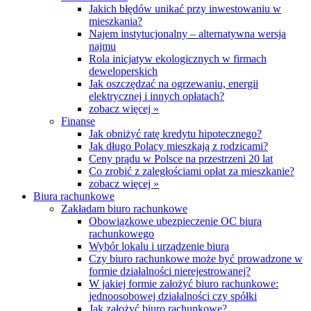
Jakich błędów unikać przy inwestowaniu w
mieszkania?
Najem instytucjonalny – alternatywna wersja
najmu
Rola inicjatyw ekologicznych w firmach
deweloperskich
Jak oszczędzać na ogrzewaniu, energii
elektrycznej i innych opłatach?
zobacz więcej »
Finanse
Jak obniżyć ratę kredytu hipotecznego?
Jak długo Polacy mieszkają z rodzicami?
Ceny prądu w Polsce na przestrzeni 20 lat
Co zrobić z zaległościami opłat za mieszkanie?
zobacz więcej »
Biura rachunkowe
Zakładam biuro rachunkowe
Obowiązkowe ubezpieczenie OC biura
rachunkowego
Wybór lokalu i urządzenie biura
Czy biuro rachunkowe może być prowadzone w
formie działalności nierejestrowanej?
W jakiej formie założyć biuro rachunkowe:
jednoosobowej działalności czy spółki
Jak założyć biuro rachunkowe?