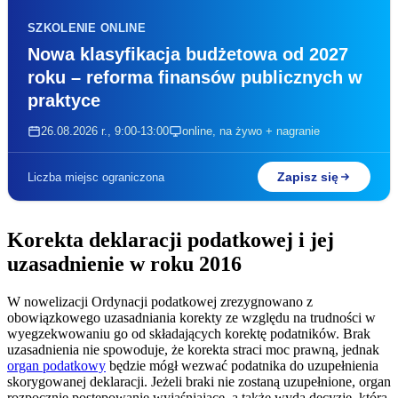
SZKOLENIE ONLINE
Nowa klasyfikacja budżetowa od 2027
roku – reforma finansów publicznych w
praktyce
26.08.2026 r., 9:00-13:00
online, na żywo + nagranie
Zapisz się
Liczba miejsc ograniczona
Korekta deklaracji podatkowej i jej
uzasadnienie w roku 2016
W nowelizacji Ordynacji podatkowej zrezygnowano z
obowiązkowego uzasadniania korekty ze względu na trudności w
wyegzekwowaniu go od składających korektę podatników. Brak
uzasadnienia nie spowoduje, że korekta straci moc prawną, jednak
organ podatkowy
będzie mógł wezwać podatnika do uzupełnienia
skorygowanej deklaracji. Jeżeli braki nie zostaną uzupełnione, organ
rozpocznie postępowanie wyjaśniające, a także wyda decyzję, która