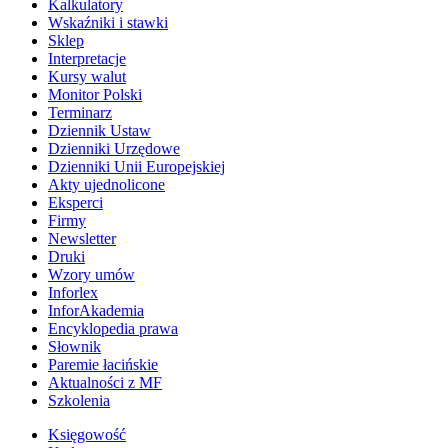
Kalkulatory
Wskaźniki i stawki
Sklep
Interpretacje
Kursy walut
Monitor Polski
Terminarz
Dziennik Ustaw
Dzienniki Urzędowe
Dzienniki Unii Europejskiej
Akty ujednolicone
Eksperci
Firmy
Newsletter
Druki
Wzory umów
Inforlex
InforAkademia
Encyklopedia prawa
Słownik
Paremie łacińskie
Aktualności z MF
Szkolenia
Księgowość