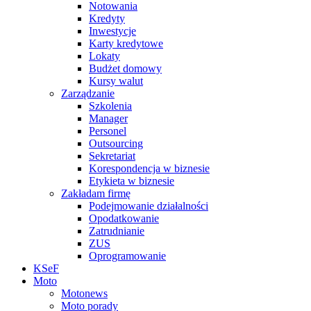
Notowania
Kredyty
Inwestycje
Karty kredytowe
Lokaty
Budżet domowy
Kursy walut
Zarządzanie
Szkolenia
Manager
Personel
Outsourcing
Sekretariat
Korespondencja w biznesie
Etykieta w biznesie
Zakładam firmę
Podejmowanie działalności
Opodatkowanie
Zatrudnianie
ZUS
Oprogramowanie
KSeF
Moto
Motonews
Moto porady