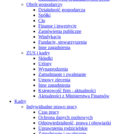
Obrót gospodarczy
Działalność gospodarcza
Spółki
Cło
Finanse i inwestycje
Zamówienia publiczne
Windykacja
Fundacje, stowarzyszenia
Inne zagadnienia
ZUS i kadry
Składki
Urlopy
Wynagrodzenia
Zatrudnianie i zwalnianie
Umowy zlecenia
Inne zagadnienia
Księgowość firm - aktualności
Aktualności z Ministerstwa Finansów
Kadry
Indywidualne prawo pracy
Czas pracy
Ochrona danych osobowych
Odpowiedzialność, prawa i obowiązki
Uprawnienia rodzicielskie
Zatrudnianie i zwalnianie