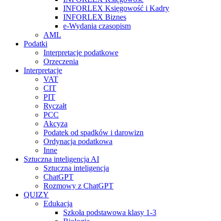
INFORLEX Księgowość i Kadry
INFORLEX Biznes
e-Wydania czasopism
AML
Podatki
Interpretacje podatkowe
Orzeczenia
Interpretacje
VAT
CIT
PIT
Ryczałt
PCC
Akcyza
Podatek od spadków i darowizn
Ordynacja podatkowa
Inne
Sztuczna inteligencja AI
Sztuczna inteligencja
ChatGPT
Rozmowy z ChatGPT
QUIZY
Edukacja
Szkoła podstawowa klasy 1-3