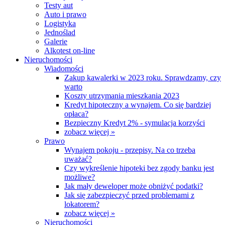
Testy aut
Auto i prawo
Logistyka
Jednoślad
Galerie
Alkotest on-line
Nieruchomości
Wiadomości
Zakup kawalerki w 2023 roku. Sprawdzamy, czy
warto
Koszty utrzymania mieszkania 2023
Kredyt hipoteczny a wynajem. Co się bardziej
opłaca?
Bezpieczny Kredyt 2% - symulacja korzyści
zobacz więcej »
Prawo
Wynajem pokoju - przepisy. Na co trzeba
uważać?
Czy wykreślenie hipoteki bez zgody banku jest
możliwe?
Jak mały deweloper może obniżyć podatki?
Jak się zabezpieczyć przed problemami z
lokatorem?
zobacz więcej »
Nieruchomości