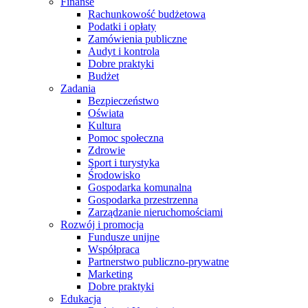
Finanse
Rachunkowość budżetowa
Podatki i opłaty
Zamówienia publiczne
Audyt i kontrola
Dobre praktyki
Budżet
Zadania
Bezpieczeństwo
Oświata
Kultura
Pomoc społeczna
Zdrowie
Sport i turystyka
Środowisko
Gospodarka komunalna
Gospodarka przestrzenna
Zarządzanie nieruchomościami
Rozwój i promocja
Fundusze unijne
Współpraca
Partnerstwo publiczno-prywatne
Marketing
Dobre praktyki
Edukacja