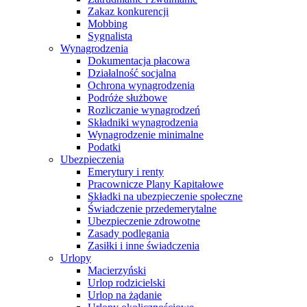
Zakaz konkurencji
Mobbing
Sygnalista
Wynagrodzenia
Dokumentacja płacowa
Działalność socjalna
Ochrona wynagrodzenia
Podróże służbowe
Rozliczanie wynagrodzeń
Składniki wynagrodzenia
Wynagrodzenie minimalne
Podatki
Ubezpieczenia
Emerytury i renty
Pracownicze Plany Kapitałowe
Składki na ubezpieczenie społeczne
Świadczenie przedemerytalne
Ubezpieczenie zdrowotne
Zasady podlegania
Zasiłki i inne świadczenia
Urlopy
Macierzyński
Urlop rodzicielski
Urlop na żądanie