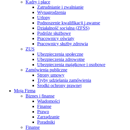
Kadry i płace
Zatrudnianie i zwalnianie
Wynagrodzenia
Urlopy
Podnoszenie kwalifikacji i awanse
Działalność socjalna (ZFŚS)
Podróże służbowe
Pracownicy oświaty
Pracownicy służby zdrowia
ZUS
Ubezpieczenia społeczne
Ubezpieczenia zdrowotne
Ubezpieczenia majątkowe i osobowe
Zamówienia publiczne
Strony umowy
Tryby udzielania zamówienia
Środki ochrony prawnej
Moja Firma
Biznes i finanse
Wiadomości
Finanse
Prawo
Zarządzanie
Poradniki
Finanse