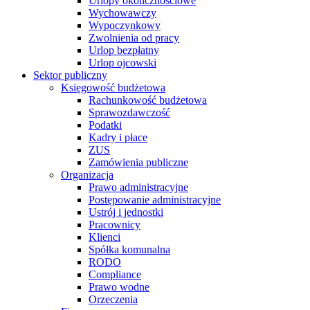
Urlopy okolicznościowe
Wychowawczy
Wypoczynkowy
Zwolnienia od pracy
Urlop bezpłatny
Urlop ojcowski
Sektor publiczny
Księgowość budżetowa
Rachunkowość budżetowa
Sprawozdawczość
Podatki
Kadry i płace
ZUS
Zamówienia publiczne
Organizacja
Prawo administracyjne
Postępowanie administracyjne
Ustrój i jednostki
Pracownicy
Klienci
Spółka komunalna
RODO
Compliance
Prawo wodne
Orzeczenia