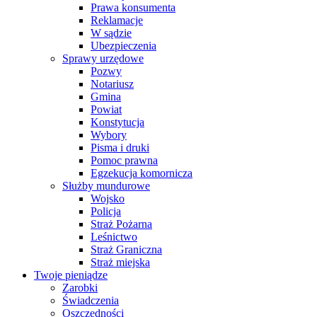
Prawa konsumenta
Reklamacje
W sądzie
Ubezpieczenia
Sprawy urzędowe
Pozwy
Notariusz
Gmina
Powiat
Konstytucja
Wybory
Pisma i druki
Pomoc prawna
Egzekucja komornicza
Służby mundurowe
Wojsko
Policja
Straż Pożarna
Leśnictwo
Straż Graniczna
Straż miejska
Twoje pieniądze
Zarobki
Świadczenia
Oszczędności