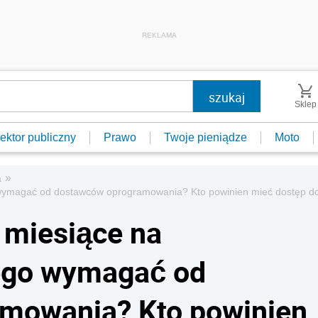
REKLAMA
Sklep
ektor publiczny
Prawo
Twoje pieniądze
Moto
»
a
 wymagać od dostawców oprogramowania? Kto powinien mieć dostęp d
 miesiące na
ego wymagać od
mowania? Kto powinien