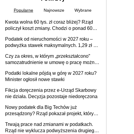
Popularne
Najnowsze
Wybrane
Kwota wolna 60 tys. zł coraz bliżej? Rząd
policzył koszt zmiany. Chodzi o ponad 60
mld zł
Podatek od nieruchomości w 2027 roku –
podwyżka stawek maksymalnych. 1,29 zł za
1 m2 mieszkania, 36,49 zł za 1 m2
Czy za okres, w którym „przekształcono”
budynków i lokali związanych z
samozatrudnienie w umowę o pracę można
prowadzeniem działalności gospodarczej
wystawić faktury korygujące? Rozwiązanie
Podatki lokalne pójdą w górę w 2027 roku?
umowy cywilnoprawnej jedynym
Minister ogłosił nowe stawki
racjonalnym wyjściem
Fikcja doręczenia przez e-Urząd Skarbowy
nie działa. Decyzja pozostaje niedoręczona
Nowy podatek dla Big Techów już
przesądzony? Rząd pokazał projekt, który
może zmienić zasady gry w Polsce
Trwają prace nad zmianami w podatkach.
Rząd nie wyklucza podwyższenia drugiego