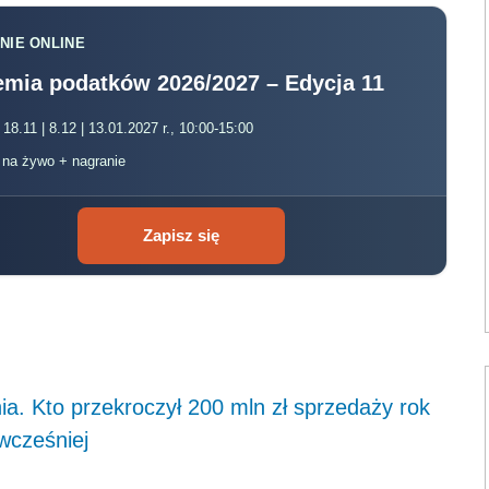
NIE ONLINE
mia podatków 2026/2027 – Edycja 11
 18.11 | 8.12 | 13.01.2027 r., 10:00-15:00
, na żywo + nagranie
Zapisz się
. Kto przekroczył 200 mln zł sprzedaży rok
wcześniej