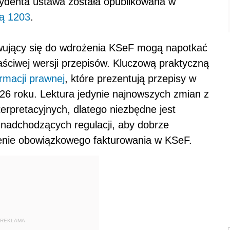
zydenta ustawa została opublikowana w
ją 1203
.
owujący się do wdrożenia KSeF mogą napotkać
łaściwej wersji przepisów. Kluczową praktyczną
ormacji prawnej
, które prezentują przepisy w
26 roku. Lektura jedynie najnowszych zmian z
rpretacyjnych, dlatego niezbędne jest
ą nadchodzących regulacji, aby dobrze
enie obowiązkowego fakturowania w KSeF.
REKLAMA