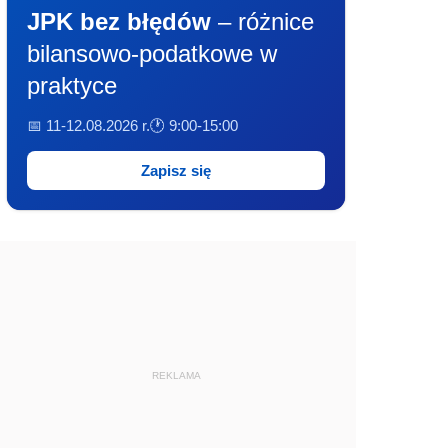
JPK bez błędów
– różnice
bilansowo-podatkowe w
praktyce
📅 11-12.08.2026 r.
🕐 9:00-15:00
Zapisz się
REKLAMA