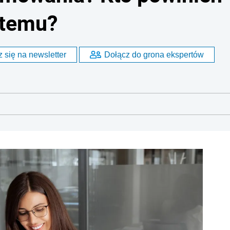
stemu?
 się na newsletter
Dołącz do grona ekspertów