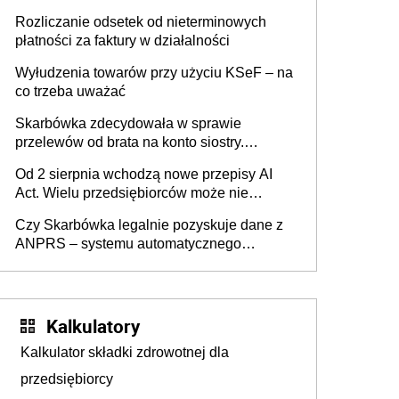
progu PIT
Rozliczanie odsetek od nieterminowych
płatności za faktury w działalności
Wyłudzenia towarów przy użyciu KSeF – na
co trzeba uważać
Skarbówka zdecydowała w sprawie
przelewów od brata na konto siostry.
Pieniądze z emerytury mamy wyglądały jak
Od 2 sierpnia wchodzą nowe przepisy AI
darowizna, ale podatku jednak nie będzie
Act. Wielu przedsiębiorców może nie
wiedzieć, że dotyczą także ich
Czy Skarbówka legalnie pozyskuje dane z
ANPRS – systemu automatycznego
rozpoznawania tablic rejestracyjnych
pojazdów z kamer drogowych?
Kalkulatory
Kalkulator składki zdrowotnej dla
przedsiębiorcy