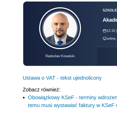
SZKOLE
Akade
13.10 |
online
Radosław Kowalski
Ustawa o VAT - tekst ujednolicony
Zobacz również:
Obowiązkowy KSeF - terminy wdrożenia
temu musi wystawiać faktury w KSeF 