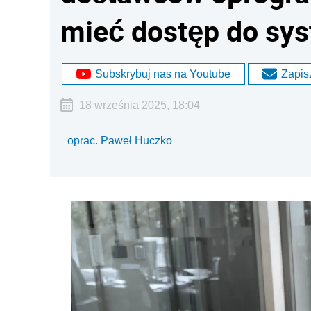
mieć dostęp do sy
Subskrybuj nas na Youtube
Zapisz
18 września 2025, 18:04
oprac. Paweł Huczko