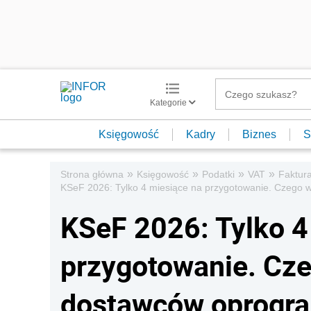
Kategorie
Księgowość
Kadry
Biznes
S
»
»
»
»
Strona główna
Księgowość
Podatki
VAT
Faktur
KSeF 2026: Tylko 4 miesiące na przygotowanie. Czego
KSeF 2026: Tylko 4
przygotowanie. Cz
dostawców oprogra