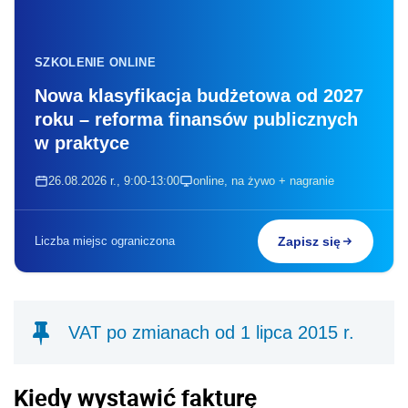
SZKOLENIE ONLINE
Nowa klasyfikacja budżetowa od 2027
roku – reforma finansów publicznych
w praktyce
26.08.2026 r., 9:00-13:00
online, na żywo + nagranie
Liczba miejsc ograniczona
Zapisz się
VAT po zmianach od 1 lipca 2015 r.
Kiedy wystawić fakturę