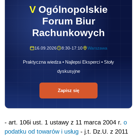
V
Ogólnopolskie
Forum Biur
Rachunkowych
16.09.2026
8:30-17:10
Warszawa
Praktyczna wiedza • Najlepsi Eksperci • Stoły
dyskusyjne
Zapisz się
- art. 106i ust. 1 ustawy z 11 marca 2004 r.
o
podatku od towarów i usług
- j.t. Dz.U. z 2011