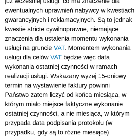
już wcześniej usługi, co ma znaczenie dla
ewentualnych uprawnień na­bywcy w kwestiach
gwarancyjnych i reklamacyjnych. Są to jednak
kwestie stricte cywilnoprawne, niemające
znaczenia dla ustalenia momentu wykonania
usługi na gruncie
VAT
. Momentem wykonania
usługi dla celów
VAT
będzie więc data
wykonania ostatniej czynności w ramach
realizacji usługi. Wskazany wy­żej 15-dniowy
termin na wystawienie faktury powinni
Państwo zatem liczyć od końca miesiąca, w
którym miało miejsce faktyczne wykonanie
ostatniej czynności, a nie miesiąca, w którym
przypada data podpisa­nia protokołu (w
przypadku, gdy są to różne miesiące).