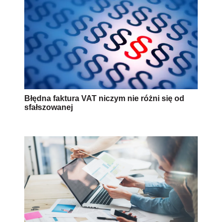
Błędna faktura VAT niczym nie różni się od
sfałszowanej