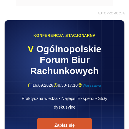
AUTOPROMOCJA
KONFERENCJA STACJONARNA
V
Ogólnopolskie
Forum Biur
Rachunkowych
16.09.2026
8:30-17:10
Warszawa
Praktyczna wiedza • Najlepsi Eksperci • Stoły
dyskusyjne
Zapisz się