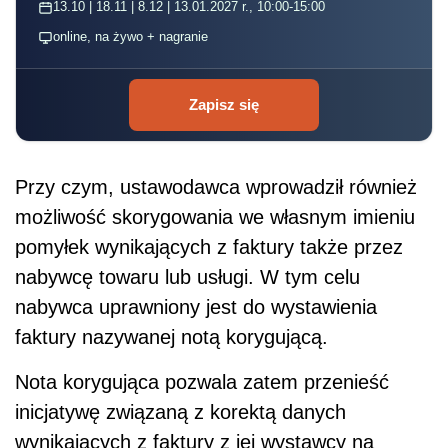
13.10 | 18.11 | 8.12 | 13.01.2027 r., 10:00-15:00
online, na żywo + nagranie
Zapisz się
Przy czym, ustawodawca wprowadził również
możliwość skorygowania we własnym imieniu
pomyłek wynikających z faktury także przez
nabywcę towaru lub usługi. W tym celu
nabywca uprawniony jest do wystawienia
faktury nazywanej notą korygującą.
Nota korygująca pozwala zatem przenieść
inicjatywę związaną z korektą danych
wynikających z faktury z jej wystawcy na