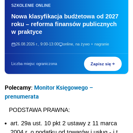
SZKOLENIE ONLINE
Nowa klasyfikacja budżetowa od 2027
roku – reforma finansów publicznych
w praktyce
26.08.2026 r., 9:00-13:00
online, na żywo + nagranie
Liczba miejsc ograniczona
Zapisz się
Polecamy:
Monitor Księgowego –
prenumerata
PODSTAWA PRAWNA:
art. 29a ust. 10 pkt 2 ustawy z 11 marca
2004 r. o podatku od towarów i usług - j.t.