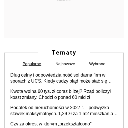
Tematy
Popularne
Najnowsze
Wybrane
Dług celny i odpowiedzialność solidarna firm w
sporach z UCS. Kiedy cudzy błąd może stać się
Twoim problemem
Kwota wolna 60 tys. zł coraz bliżej? Rząd policzył
koszt zmiany. Chodzi o ponad 60 mld zł
Podatek od nieruchomości w 2027 r. – podwyżka
stawek maksymalnych. 1,29 zł za 1 m2 mieszkania,
36,49 zł za 1 m2 budynków i lokali związanych z
Czy za okres, w którym „przekształcono”
prowadzeniem działalności gospodarczej