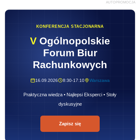
AUTOPROMOCJA
KONFERENCJA STACJONARNA
V
Ogólnopolskie
Forum Biur
Rachunkowych
16.09.2026
8:30-17:10
Warszawa
Praktyczna wiedza • Najlepsi Eksperci • Stoły
dyskusyjne
Zapisz się