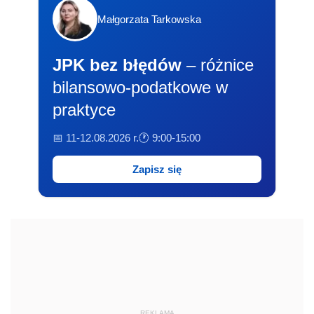
Małgorzata Tarkowska
JPK bez błędów
– różnice
bilansowo-podatkowe w
praktyce
📅 11-12.08.2026 r.
🕐 9:00-15:00
Zapisz się
REKLAMA