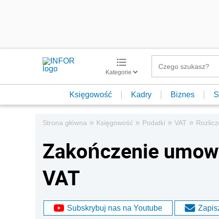
Kategorie
Księgowość
Kadry
Biznes
S
»
»
»
»
Strona główna
Księgowość
Podatki
VAT
Rozlic
Zakończenie umowy 
VAT
Subskrybuj nas na Youtube
Zapisz