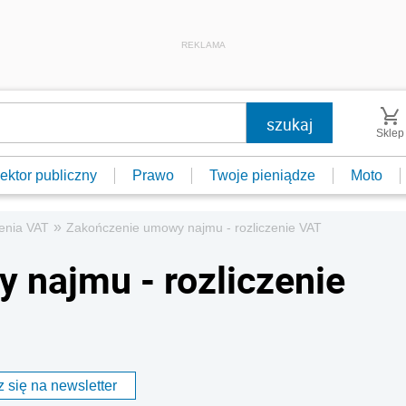
REKLAMA
Sklep
ektor publiczny
Prawo
Twoje pieniądze
Moto
»
zenia VAT
Zakończenie umowy najmu - rozliczenie VAT
najmu - rozliczenie
 się na newsletter