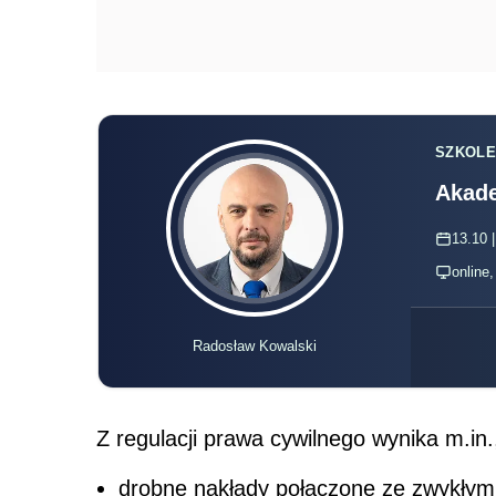
SZKOLE
Akade
13.10 |
online
Radosław Kowalski
Z regulacji prawa cywilnego wynika m.in.
drobne nakłady połączone ze zwykłym