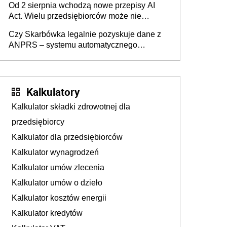
Od 2 sierpnia wchodzą nowe przepisy AI
darowizna, ale podatku jednak nie będzie
Act. Wielu przedsiębiorców może nie
wiedzieć, że dotyczą także ich
Czy Skarbówka legalnie pozyskuje dane z
ANPRS – systemu automatycznego
rozpoznawania tablic rejestracyjnych
pojazdów z kamer drogowych?
Kalkulatory
Kalkulator składki zdrowotnej dla
przedsiębiorcy
Kalkulator dla przedsiębiorców
Kalkulator wynagrodzeń
Kalkulator umów zlecenia
Kalkulator umów o dzieło
Kalkulator kosztów energii
Kalkulator kredytów