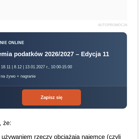
AUTOPROMOCJA
NIE ONLINE
mia podatków 2026/2027 – Edycja 11
 18.11 | 8.12 | 13.01.2027 r., 10:00-15:00
, na żywo + nagranie
Zapisz się
, że:
 używaniem rzeczy obciążają najemcę (czyli