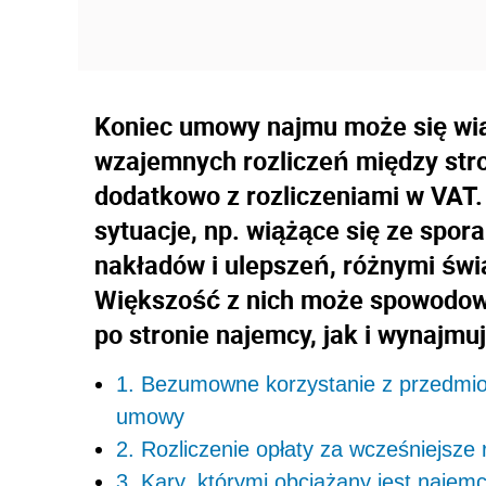
Koniec umowy najmu może się wią
wzajemnych rozliczeń między str
dodatkowo z rozliczeniami w VAT
sytuacje, np. wiążące się ze spor
nakładów i ulepszeń, różnymi św
Większość z nich może spowodow
po stronie najemcy, jak i wynajmu
1. Bezumowne korzystanie z przedmio
umowy
2. Rozliczenie opłaty za wcześniejsz
3. Kary, którymi obciążany jest naj