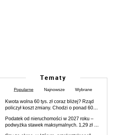
Tematy
Popularne
Najnowsze
Wybrane
Kwota wolna 60 tys. zł coraz bliżej? Rząd
policzył koszt zmiany. Chodzi o ponad 60
mld zł
Podatek od nieruchomości w 2027 roku –
podwyżka stawek maksymalnych. 1,29 zł za
1 m2 mieszkania, 36,49 zł za 1 m2