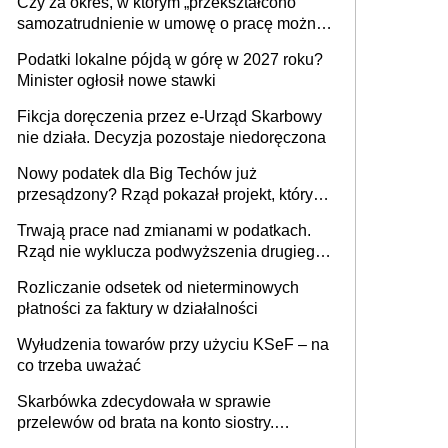
Czy za okres, w którym „przekształcono”
budynków i lokali związanych z
samozatrudnienie w umowę o pracę można
prowadzeniem działalności gospodarczej
wystawić faktury korygujące? Rozwiązanie
Podatki lokalne pójdą w górę w 2027 roku?
umowy cywilnoprawnej jedynym
Minister ogłosił nowe stawki
racjonalnym wyjściem
Fikcja doręczenia przez e-Urząd Skarbowy
nie działa. Decyzja pozostaje niedoręczona
Nowy podatek dla Big Techów już
przesądzony? Rząd pokazał projekt, który
może zmienić zasady gry w Polsce
Trwają prace nad zmianami w podatkach.
Rząd nie wyklucza podwyższenia drugiego
progu PIT
Rozliczanie odsetek od nieterminowych
płatności za faktury w działalności
Wyłudzenia towarów przy użyciu KSeF – na
co trzeba uważać
Skarbówka zdecydowała w sprawie
przelewów od brata na konto siostry.
Pieniądze z emerytury mamy wyglądały jak