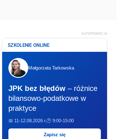
AUTOPROMOCJA
SZKOLENIE ONLINE
Małgorzata Tarkowska
JPK bez błędów
– różnice
bilansowo-podatkowe w
praktyce
📅 11-12.08.2026 r.
🕐 9:00-15:00
Zapisz się