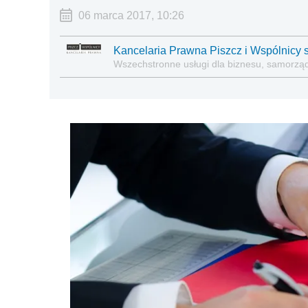
06 marca 2017, 10:26
Kancelaria Prawna Piszcz i Wspólnicy s
Wszechstronne usługi dla biznesu, samorządó