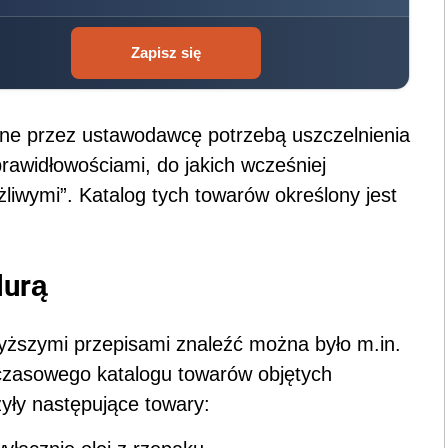
Zapisz się
ne przez ustawodawcę potrzebą uszczelnienia
rawidłowościami, do jakich wcześniej
liwymi”. Katalog tych towarów określony jest
durą
yższymi przepisami znaleźć można było m.in.
czasowego katalogu towarów objętych
yły następujące towary: