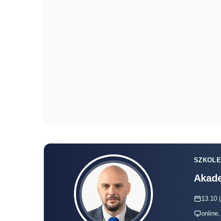
SZKOLE
Akade
13.10 |
online