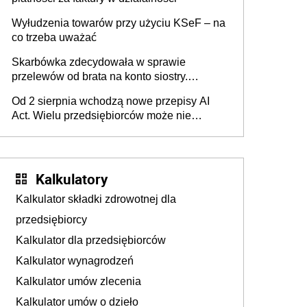
Wyłudzenia towarów przy użyciu KSeF – na
co trzeba uważać
Skarbówka zdecydowała w sprawie
przelewów od brata na konto siostry.
Pieniądze z emerytury mamy wyglądały jak
Od 2 sierpnia wchodzą nowe przepisy AI
darowizna, ale podatku jednak nie będzie
Act. Wielu przedsiębiorców może nie
wiedzieć, że dotyczą także ich
Kalkulatory
Kalkulator składki zdrowotnej dla
przedsiębiorcy
Kalkulator dla przedsiębiorców
Kalkulator wynagrodzeń
Kalkulator umów zlecenia
Kalkulator umów o dzieło