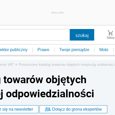
REKLAMA
Sklep
ektor publiczny
Prawo
Twoje pieniądze
Moto
»
zenia VAT
Poszerzony katalog towarów objętych instytucją solidarnej
 towarów objętych
ej odpowiedzialności
 się na newsletter
Dołącz do grona ekspertów