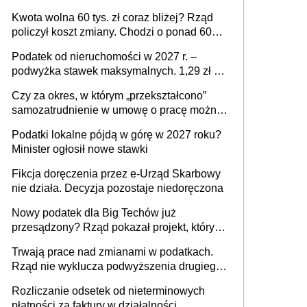
stać się Twoim problemem
Kwota wolna 60 tys. zł coraz bliżej? Rząd
policzył koszt zmiany. Chodzi o ponad 60
mld zł
Podatek od nieruchomości w 2027 r. –
podwyżka stawek maksymalnych. 1,29 zł za
1 m2 mieszkania, 36,49 zł za 1 m2
Czy za okres, w którym „przekształcono”
budynków i lokali związanych z
samozatrudnienie w umowę o pracę można
prowadzeniem działalności gospodarczej
wystawić faktury korygujące? Rozwiązanie
Podatki lokalne pójdą w górę w 2027 roku?
umowy cywilnoprawnej jedynym
Minister ogłosił nowe stawki
racjonalnym wyjściem
Fikcja doręczenia przez e-Urząd Skarbowy
nie działa. Decyzja pozostaje niedoręczona
Nowy podatek dla Big Techów już
przesądzony? Rząd pokazał projekt, który
może zmienić zasady gry w Polsce
Trwają prace nad zmianami w podatkach.
Rząd nie wyklucza podwyższenia drugiego
progu PIT
Rozliczanie odsetek od nieterminowych
płatności za faktury w działalności