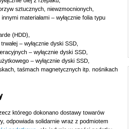
wyłącznie olej z rzepaku,
 tworzyw sztucznych, niewzmocnionych,
innymi materiałami – wyłącznie folia typu
warde (HDD),
trwałej – wyłącznie dyski SSD,
racyjnych – wyłącznie dyski SSD,
użytkowego – wyłącznie dyski SSD,
dyskach, taśmach magnetycznych itp. nośnikach
y
rzecz którego dokonano dostawy towarów
wy, odpowiada solidarnie wraz z podmiotem