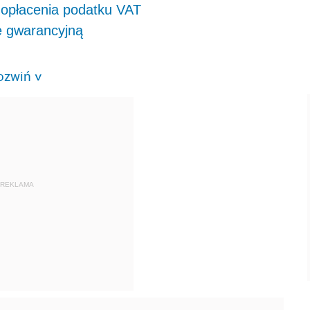
 opłacenia podatku VAT
ę gwarancyjną
ozwiń
>
REKLAMA