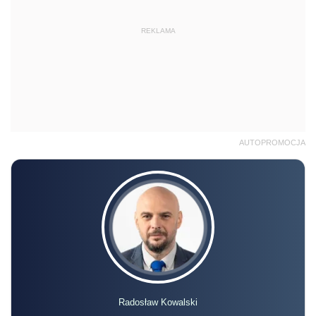
REKLAMA
AUTOPROMOCJA
Radosław Kowalski