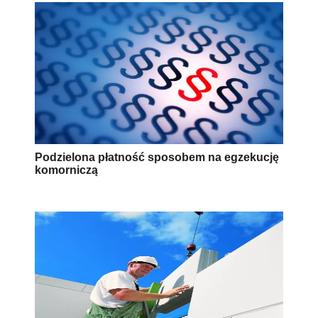
Podzielona płatność sposobem na egzekucję
komorniczą