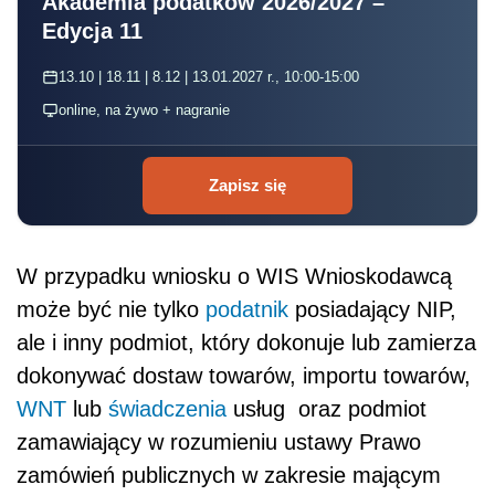
Akademia podatków 2026/2027 –
Edycja 11
13.10 | 18.11 | 8.12 | 13.01.2027 r., 10:00-15:00
online, na żywo + nagranie
Zapisz się
W przypadku wniosku o WIS Wnioskodawcą
może być nie tylko
podatnik
posiadający NIP,
ale i inny podmiot, który dokonuje lub zamierza
dokonywać dostaw towarów, importu towarów,
WNT
lub
świadczenia
usług oraz podmiot
zamawiający w rozumieniu ustawy Prawo
zamówień publicznych w zakresie mającym