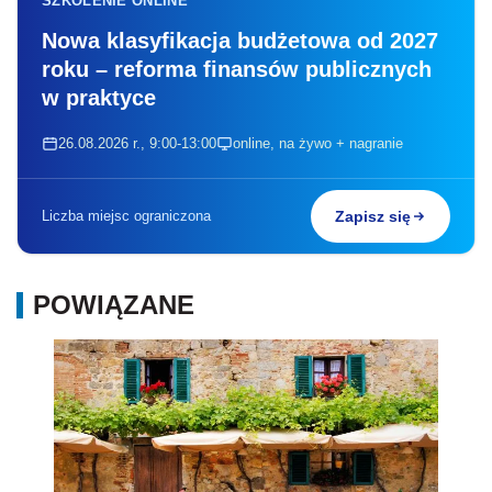
SZKOLENIE ONLINE
Nowa klasyfikacja budżetowa od 2027
roku – reforma finansów publicznych
w praktyce
26.08.2026 r., 9:00-13:00
online, na żywo + nagranie
Liczba miejsc ograniczona
Zapisz się
POWIĄZANE