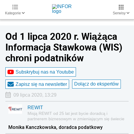
Kategorie
Serwisy
Od 1 lipca 2020 r. Wiążąca
Informacja Stawkowa (WIS)
chroni podatników
Subskrybuj nas na Youtube
Dołącz do ekspertów
Zapisz się na newsletter
09 lipca 2020, 13:29
REWIT
Misją REWIT od 25 lat jest bycie doradcą i
partnerem biznesowym w zmieniającym się świecie
i otoczeniu.
Monika Kanczkowska, doradca podatkowy