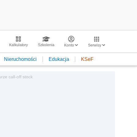
Kalkulatory
Szkolenia
Konto
Serwisy
Nieruchomości
Edukacja
KSeF
ze call-off stock