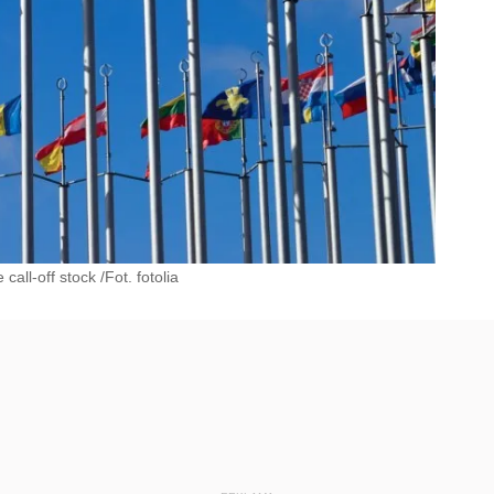
ll-off stock /Fot. fotolia