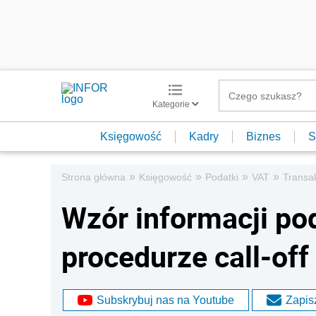
Kategorie
Księgowość
Kadry
Biznes
S
»
»
»
»
Strona główna
Księgowość
Podatki
VAT
Transa
Wzór informacji p
procedurze call-off
Subskrybuj nas na Youtube
Zapisz