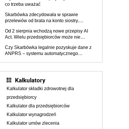
co trzeba uważać
Skarbówka zdecydowała w sprawie
przelewów od brata na konto siostry.
Pieniądze z emerytury mamy wyglądały jak
Od 2 sierpnia wchodzą nowe przepisy AI
darowizna, ale podatku jednak nie będzie
Act. Wielu przedsiębiorców może nie
wiedzieć, że dotyczą także ich
Czy Skarbówka legalnie pozyskuje dane z
ANPRS – systemu automatycznego
rozpoznawania tablic rejestracyjnych
pojazdów z kamer drogowych?
Kalkulatory
Kalkulator składki zdrowotnej dla
przedsiębiorcy
Kalkulator dla przedsiębiorców
Kalkulator wynagrodzeń
Kalkulator umów zlecenia