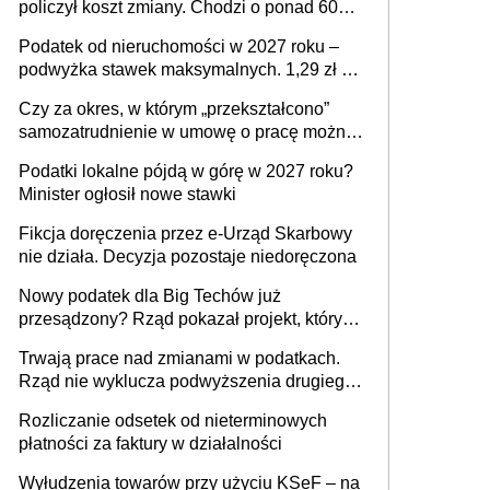
policzył koszt zmiany. Chodzi o ponad 60
mld zł
Podatek od nieruchomości w 2027 roku –
podwyżka stawek maksymalnych. 1,29 zł za
1 m2 mieszkania, 36,49 zł za 1 m2
Czy za okres, w którym „przekształcono”
budynków i lokali związanych z
samozatrudnienie w umowę o pracę można
prowadzeniem działalności gospodarczej
wystawić faktury korygujące? Rozwiązanie
Podatki lokalne pójdą w górę w 2027 roku?
umowy cywilnoprawnej jedynym
Minister ogłosił nowe stawki
racjonalnym wyjściem
Fikcja doręczenia przez e-Urząd Skarbowy
nie działa. Decyzja pozostaje niedoręczona
Nowy podatek dla Big Techów już
przesądzony? Rząd pokazał projekt, który
może zmienić zasady gry w Polsce
Trwają prace nad zmianami w podatkach.
Rząd nie wyklucza podwyższenia drugiego
progu PIT
Rozliczanie odsetek od nieterminowych
płatności za faktury w działalności
Wyłudzenia towarów przy użyciu KSeF – na