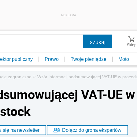
REKLAMA
Sklep
ektor publiczny
Prawo
Twoje pieniądze
Moto
»
kcje zagraniczne
Wzór informacji podsumowującej VAT-UE w procedur
odsumowującej VAT-UE w
 stock
 się na newsletter
Dołącz do grona ekspertów