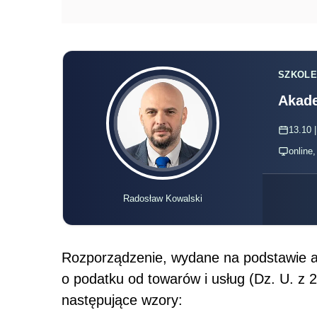
SZKOLE
Akade
13.10 |
online
Radosław Kowalski
Rozporządzenie, wydane na podstawie ar
o podatku od towarów i usług (Dz. U. z 2
następujące wzory: