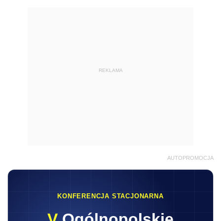
REKLAMA
AUTOPROMOCJA
KONFERENCJA STACJONARNA
V
Ogólnopolskie