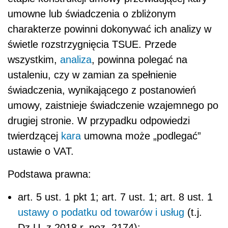
umowne lub świadczenia o zbliżonym
charakterze powinni dokonywać ich analizy w
świetle rozstrzygnięcia TSUE. Przede
wszystkim,
analiza
, powinna polegać na
ustaleniu, czy w zamian za spełnienie
świadczenia, wynikającego z postanowień
umowy, zaistnieje świadczenie wzajemnego po
drugiej stronie. W przypadku odpowiedzi
twierdzącej
kara
umowna może „podlegać”
ustawie o VAT.
Podstawa prawna:
art. 5 ust. 1 pkt 1; art. 7 ust. 1; art. 8 ust. 1
ustawy o podatku od towarów i usług
(t.j.
Dz.U. z 2018 r. poz. 2174);