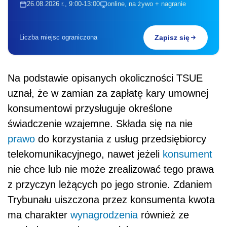
26.08.2026 r., 9:00-13:00
online, na żywo + nagranie
Liczba miejsc ograniczona
Zapisz się
Na podstawie opisanych okoliczności TSUE
uznał, że w zamian za zapłatę kary umownej
konsumentowi przysługuje określone
świadczenie wzajemne. Składa się na nie
prawo
do korzystania z usług przedsiębiorcy
telekomunikacyjnego, nawet jeżeli
konsument
nie chce lub nie może zrealizować tego prawa
z przyczyn leżących po jego stronie. Zdaniem
Trybunału uiszczona przez konsumenta kwota
ma charakter
wynagrodzenia
również ze