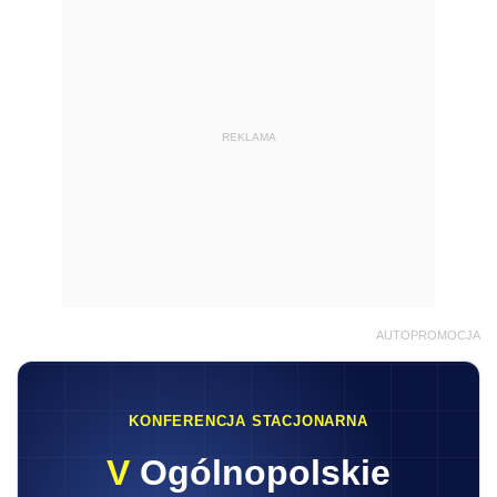
REKLAMA
AUTOPROMOCJA
KONFERENCJA STACJONARNA
V
Ogólnopolskie