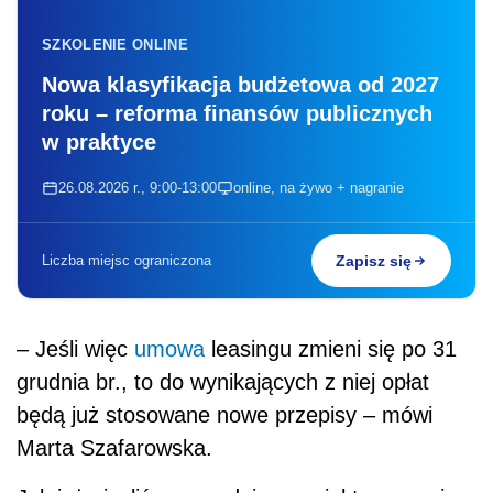
SZKOLENIE ONLINE
Nowa klasyfikacja budżetowa od 2027
roku – reforma finansów publicznych
w praktyce
26.08.2026 r., 9:00-13:00
online, na żywo + nagranie
Liczba miejsc ograniczona
Zapisz się
– Jeśli więc
umowa
leasingu zmieni się po 31
grudnia br., to do wynikających z niej opłat
będą już stosowane nowe przepisy – mówi
Marta Szafarowska.