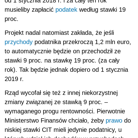
od 1 stycznia 2018 r. i za cały ten rok
musieliby zapłacić
podatek
według stawki 19
proc.
Projekt nadal natomiast zakłada, że jeśli
przychody
podatnika przekroczą 1,2 mln euro,
to automatycznie będzie on przechodził ze
stawki 9 proc. na stawkę 19 proc. (za cały
rok). Tak będzie jednak dopiero od 1 stycznia
2019 r.
Rząd wycofał się też z innej niekorzystnej
zmiany związanej ze stawką 9 proc. –
wymaganego progu rentowności. Pierwotnie
Ministerstwo Finansów chciało, żeby
prawo
do
niskiej stawki CIT mieli jedynie podatnicy, u