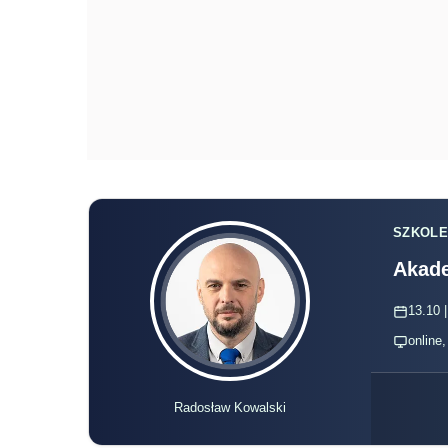
SZKOLE
Akade
13.10 |
online
Radosław Kowalski