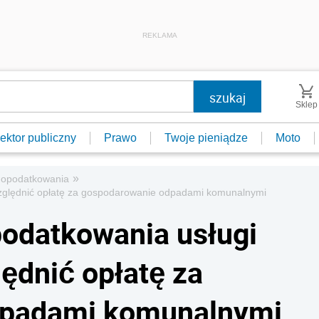
REKLAMA
Sklep
ektor publiczny
Prawo
Twoje pieniądze
Moto
»
 opodatkowania
zględnić opłatę za gospodarowanie odpadami komunalnymi
odatkowania usługi
ędnić opłatę za
dpadami komunalnymi