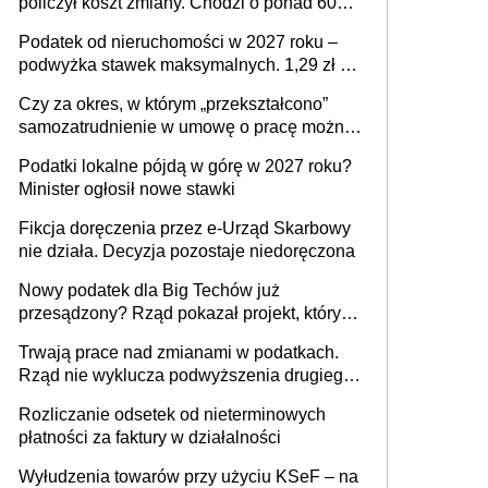
policzył koszt zmiany. Chodzi o ponad 60
mld zł
Podatek od nieruchomości w 2027 roku –
podwyżka stawek maksymalnych. 1,29 zł za
1 m2 mieszkania, 36,49 zł za 1 m2
Czy za okres, w którym „przekształcono”
budynków i lokali związanych z
samozatrudnienie w umowę o pracę można
prowadzeniem działalności gospodarczej
wystawić faktury korygujące? Rozwiązanie
Podatki lokalne pójdą w górę w 2027 roku?
umowy cywilnoprawnej jedynym
Minister ogłosił nowe stawki
racjonalnym wyjściem
Fikcja doręczenia przez e-Urząd Skarbowy
nie działa. Decyzja pozostaje niedoręczona
Nowy podatek dla Big Techów już
przesądzony? Rząd pokazał projekt, który
może zmienić zasady gry w Polsce
Trwają prace nad zmianami w podatkach.
Rząd nie wyklucza podwyższenia drugiego
progu PIT
Rozliczanie odsetek od nieterminowych
płatności za faktury w działalności
Wyłudzenia towarów przy użyciu KSeF – na