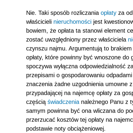
Nie. Taki sposób rozliczania
opłaty
za od
właścicieli
nieruchomości
jest kwestiono
bowiem, że opłata ta stanowi element ce
zostać uwzględniony przez właściciela
n
czynszu najmu. Argumentują to brakiem 
opłaty, które powinny być wno­szone do 
spoczywa wyłączna odpowiedzialność za
przepisami o gospodarowaniu odpadami 
znaczenia żadne uzgodnienia umowne z
przypadającej na najemcę opłaty za go
częścią
świadczenia
należnego Panu z t
samym powinna być ona wliczana do po
przerzucać kosztów tej opłaty na najemc
podstawie noty obciążeniowej.