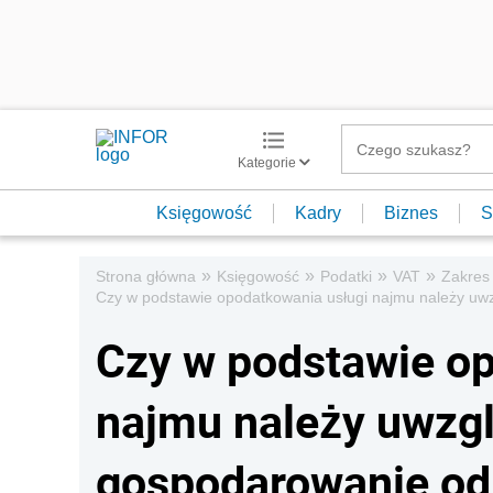
Kategorie
Księgowość
Kadry
Biznes
S
»
»
»
»
Strona główna
Księgowość
Podatki
VAT
Zakres
Czy w podstawie opodatkowania usługi najmu należy uw
Czy w podstawie op
najmu należy uwzgl
gospodarowanie o