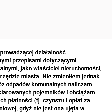
 prowadzącej działalność
nymi przepisami dotyczącymi
nymi, jako właściciel nieruchomości,
rzędzie miasta. Nie zmieniłem jednak
óz odpadów komunalnych naliczam
klarowanych pojem­ników i obciążam
h płatności (tj. czynszu i opłat za
iowej, gdyż nie jest ona ujęta w