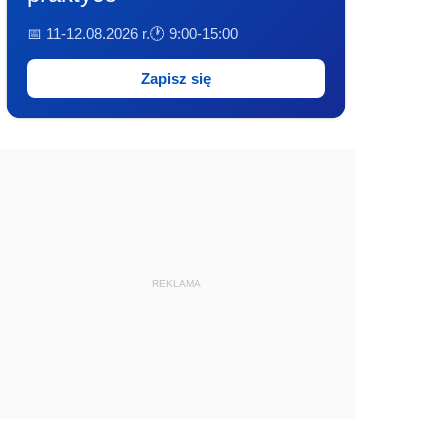
📅 11-12.08.2026 r.
🕐 9:00-15:00
Zapisz się
REKLAMA