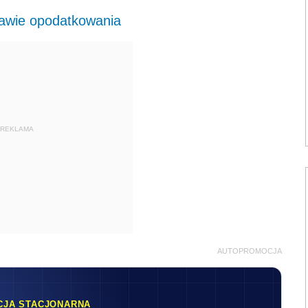
tawie opodatkowania
REKLAMA
AUTOPROMOCJA
CJA STACJONARNA