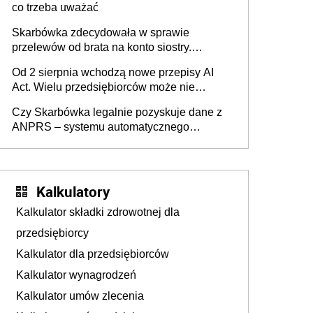
co trzeba uważać
Skarbówka zdecydowała w sprawie
przelewów od brata na konto siostry.
Pieniądze z emerytury mamy wyglądały jak
Od 2 sierpnia wchodzą nowe przepisy AI
darowizna, ale podatku jednak nie będzie
Act. Wielu przedsiębiorców może nie
wiedzieć, że dotyczą także ich
Czy Skarbówka legalnie pozyskuje dane z
ANPRS – systemu automatycznego
rozpoznawania tablic rejestracyjnych
pojazdów z kamer drogowych?
Kalkulatory
Kalkulator składki zdrowotnej dla
przedsiębiorcy
Kalkulator dla przedsiębiorców
Kalkulator wynagrodzeń
Kalkulator umów zlecenia