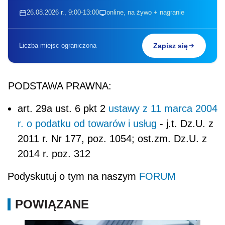
26.08.2026 r., 9:00-13:00
online, na żywo + nagranie
Liczba miejsc ograniczona
Zapisz się
PODSTAWA PRAWNA:
art. 29a ust. 6 pkt 2
ustawy z 11 marca 2004
r. o podatku od towarów i usług
- j.t. Dz.U. z
2011 r. Nr 177, poz. 1054; ost.zm. Dz.U. z
2014 r. poz. 312
Podyskutuj o tym na naszym
FORUM
POWIĄZANE