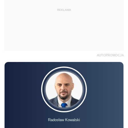
REKLAMA
AUTOPROMOCJA
Radosław Kowalski