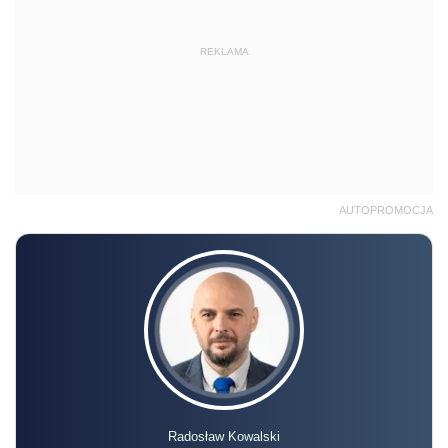
REKLAMA
AUTOPROMOCJA
Radosław Kowalski