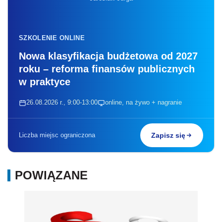
SZKOLENIE ONLINE
Nowa klasyfikacja budżetowa od 2027
roku – reforma finansów publicznych
w praktyce
26.08.2026 r., 9:00-13:00
online, na żywo + nagranie
Liczba miejsc ograniczona
Zapisz się
POWIĄZANE