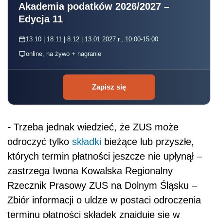
Akademia podatków 2026/2027 –
Edycja 11
13.10 | 18.11 | 8.12 | 13.01.2027 r., 10:00-15:00
online, na żywo + nagranie
Zapisz się
-
Trzeba jednak wiedzieć, że ZUS może
odroczyć tylko
składki
bieżące lub przyszłe,
których termin płatności jeszcze nie upłynął –
zastrzega Iwona Kowalska Regionalny
Rzecznik Prasowy ZUS na Dolnym Śląsku –
Zbiór informacji o uldze w postaci odroczenia
terminu płatności składek znajduje się w