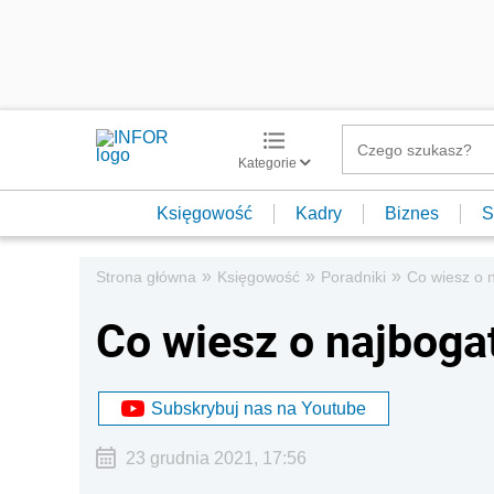
Kategorie
Księgowość
Kadry
Biznes
S
»
»
»
Strona główna
Księgowość
Poradniki
Co wiesz o 
Co wiesz o najboga
Subskrybuj nas na Youtube
23 grudnia 2021, 17:56