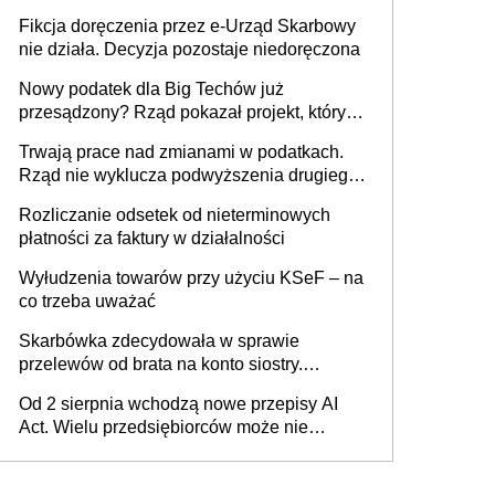
Fikcja doręczenia przez e-Urząd Skarbowy
nie działa. Decyzja pozostaje niedoręczona
Nowy podatek dla Big Techów już
przesądzony? Rząd pokazał projekt, który
może zmienić zasady gry w Polsce
Trwają prace nad zmianami w podatkach.
Rząd nie wyklucza podwyższenia drugiego
progu PIT
Rozliczanie odsetek od nieterminowych
płatności za faktury w działalności
Wyłudzenia towarów przy użyciu KSeF – na
co trzeba uważać
Skarbówka zdecydowała w sprawie
przelewów od brata na konto siostry.
Pieniądze z emerytury mamy wyglądały jak
Od 2 sierpnia wchodzą nowe przepisy AI
darowizna, ale podatku jednak nie będzie
Act. Wielu przedsiębiorców może nie
wiedzieć, że dotyczą także ich