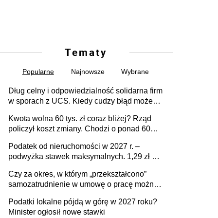
Tematy
Popularne
Najnowsze
Wybrane
Dług celny i odpowiedzialność solidarna firm
w sporach z UCS. Kiedy cudzy błąd może
stać się Twoim problemem
Kwota wolna 60 tys. zł coraz bliżej? Rząd
policzył koszt zmiany. Chodzi o ponad 60
mld zł
Podatek od nieruchomości w 2027 r. –
podwyżka stawek maksymalnych. 1,29 zł za
1 m2 mieszkania, 36,49 zł za 1 m2
Czy za okres, w którym „przekształcono”
budynków i lokali związanych z
samozatrudnienie w umowę o pracę można
prowadzeniem działalności gospodarczej
wystawić faktury korygujące? Rozwiązanie
Podatki lokalne pójdą w górę w 2027 roku?
umowy cywilnoprawnej jedynym
Minister ogłosił nowe stawki
racjonalnym wyjściem