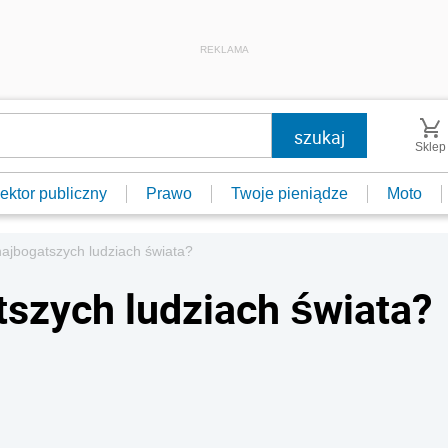
REKLAMA
Sklep
ektor publiczny
Prawo
Twoje pieniądze
Moto
najbogatszych ludziach świata?
tszych ludziach świata?