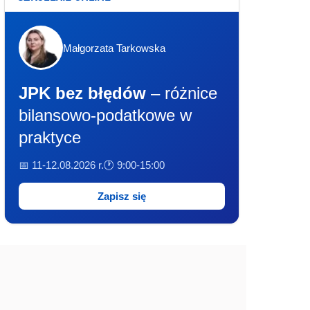
Małgorzata Tarkowska
JPK bez błędów
– różnice
bilansowo-podatkowe w
praktyce
📅 11-12.08.2026 r.
🕐 9:00-15:00
Zapisz się