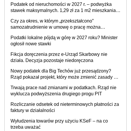
Podatek od nieruchomości w 2027 r. – podwyżka
stawek maksymalnych. 1,29 zł za 1 m2 mieszkania,
36,49 zł za 1 m2 budynków i lokali związanych z
Czy za okres, w którym „przekształcono”
prowadzeniem działalności gospodarczej
samozatrudnienie w umowę o pracę można
wystawić faktury korygujące? Rozwiązanie umowy
Podatki lokalne pójdą w górę w 2027 roku? Minister
cywilnoprawnej jedynym racjonalnym wyjściem
ogłosił nowe stawki
Fikcja doręczenia przez e-Urząd Skarbowy nie
działa. Decyzja pozostaje niedoręczona
Nowy podatek dla Big Techów już przesądzony?
Rząd pokazał projekt, który może zmienić zasady gry
w Polsce
Trwają prace nad zmianami w podatkach. Rząd nie
wyklucza podwyższenia drugiego progu PIT
Rozliczanie odsetek od nieterminowych płatności za
faktury w działalności
Wyłudzenia towarów przy użyciu KSeF – na co
trzeba uważać