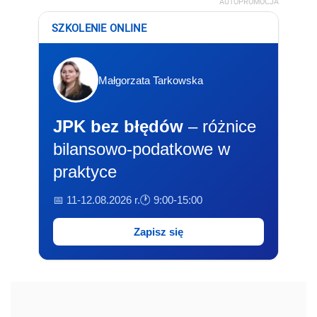
AUTOPROMOCJA
SZKOLENIE ONLINE
Małgorzata Tarkowska
JPK bez błędów
– różnice
bilansowo-podatkowe w
praktyce
📅 11-12.08.2026 r.
🕐 9:00-15:00
Zapisz się