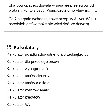
Skarbówka zdecydowała w sprawie przelewów od
brata na konto siostry. Pieniądze z emerytury mamy
wyglądały jak darowizna, ale podatku jednak nie
Od 2 sierpnia wchodzą nowe przepisy AI Act. Wielu
będzie
przedsiębiorców może nie wiedzieć, że dotyczą
także ich
Kalkulatory
Kalkulator składki zdrowotnej dla przedsiębiorcy
Kalkulator dla przedsiębiorców
Kalkulator wynagrodzeń
Kalkulator umów zlecenia
Kalkulator umów o dzieło
Kalkulator kosztów energii
Kalkulator kredytów
Kalkulator VAT