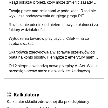
Rząd pokazał projekt, który może zmienić zasady gry
w Polsce
Trwają prace nad zmianami w podatkach. Rząd nie
wyklucza podwyższenia drugiego progu PIT
Rozliczanie odsetek od nieterminowych płatności za
faktury w działalności
Wyłudzenia towarów przy użyciu KSeF – na co
trzeba uważać
Skarbówka zdecydowała w sprawie przelewów od
brata na konto siostry. Pieniądze z emerytury mamy
wyglądały jak darowizna, ale podatku jednak nie
Od 2 sierpnia wchodzą nowe przepisy AI Act. Wielu
będzie
przedsiębiorców może nie wiedzieć, że dotyczą
także ich
Kalkulatory
Kalkulator składki zdrowotnej dla przedsiębiorcy