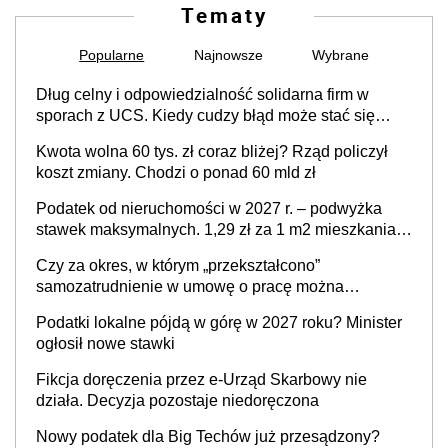
Tematy
Popularne
Najnowsze
Wybrane
Dług celny i odpowiedzialność solidarna firm w
sporach z UCS. Kiedy cudzy błąd może stać się
Twoim problemem
Kwota wolna 60 tys. zł coraz bliżej? Rząd policzył
koszt zmiany. Chodzi o ponad 60 mld zł
Podatek od nieruchomości w 2027 r. – podwyżka
stawek maksymalnych. 1,29 zł za 1 m2 mieszkania,
36,49 zł za 1 m2 budynków i lokali związanych z
Czy za okres, w którym „przekształcono”
prowadzeniem działalności gospodarczej
samozatrudnienie w umowę o pracę można
wystawić faktury korygujące? Rozwiązanie umowy
Podatki lokalne pójdą w górę w 2027 roku? Minister
cywilnoprawnej jedynym racjonalnym wyjściem
ogłosił nowe stawki
Fikcja doręczenia przez e-Urząd Skarbowy nie
działa. Decyzja pozostaje niedoręczona
Nowy podatek dla Big Techów już przesądzony?