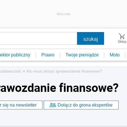
REKLAMA
Sklep
ektor publiczny
Prawo
Twoje pieniądze
Moto
»
ozdawczość
Kto musi złożyć sprawozdanie finansowe?
rawozdanie finansowe?
 się na newsletter
Dołącz do grona ekspertów