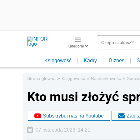
Kategorie
Księgowość
Kadry
Biznes
S
»
»
»
Strona główna
Księgowość
Rachunkowość
Spraw
Kto musi złożyć sp
Subskrybuj nas na Youtube
Zapisz
07 listopada 2023, 14:21