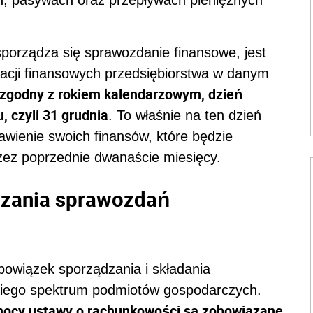
sporządza się sprawozdanie finansowe, jest
racji finansowych przedsiębiorstwa w danym
st zgodny z rokiem kalendarzowym, dzień
, czyli 31 grudnia
. To właśnie na ten dzień
wienie swoich finansów, które będzie
przez poprzednie dwanaście miesięcy.
dzania sprawozdań
bowiązek sporządzania i składania
kiego spektrum podmiotów gospodarczych.
z mocy ustawy o rachunkowości są zobowiązane