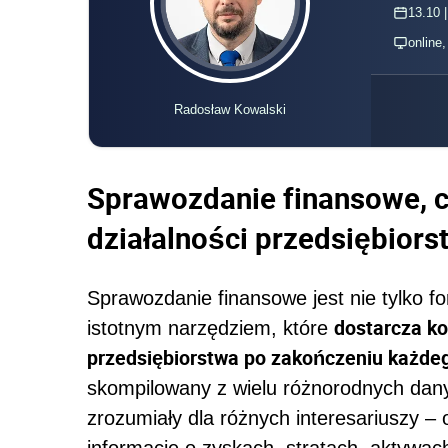
13.10 |
online
Radosław Kowalski
Sprawozdanie finansowe, cz
działalności przedsiębiors
Sprawozdanie finansowe jest nie tylko 
dostarcza k
istotnym narzędziem, które
przedsiębiorstwa po zakończeniu każde
skompilowany z wielu różnorodnych dan
zrozumiały dla różnych interesariuszy –
informacje o zyskach, stratach, aktywa