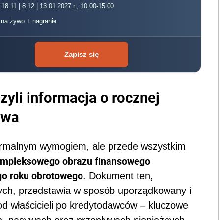
 18.11 | 8.12 | 13.01.2027 r., 10:00-15:00
, na żywo + nagranie
Zapisz się
yli informacja o rocznej
twa
formalnym wymogiem, ale przede wszystkim
ompleksowego obrazu finansowego
go roku obrotowego
. Dokument ten,
ych, przedstawia w sposób uporządkowany i
 od właścicieli po kredytodawców – kluczowe
ch, pasywach oraz przepływach pieniężnych