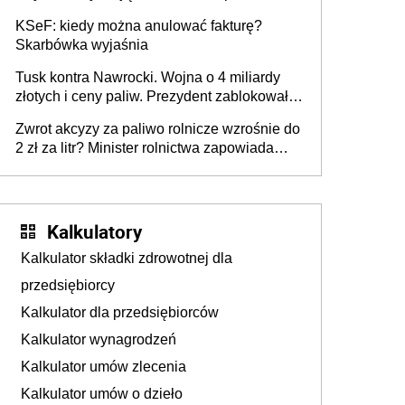
roku
KSeF: kiedy można anulować fakturę?
Skarbówka wyjaśnia
Tusk kontra Nawrocki. Wojna o 4 miliardy
złotych i ceny paliw. Prezydent zablokował
ustawę, premier mówi o „ciosie
Zwrot akcyzy za paliwo rolnicze wzrośnie do
wymierzonym we wszystkich polskich
2 zł za litr? Minister rolnictwa zapowiada
kierowców”
ważne zmiany dla rolników
Kalkulatory
Kalkulator składki zdrowotnej dla
przedsiębiorcy
Kalkulator dla przedsiębiorców
Kalkulator wynagrodzeń
Kalkulator umów zlecenia
Kalkulator umów o dzieło