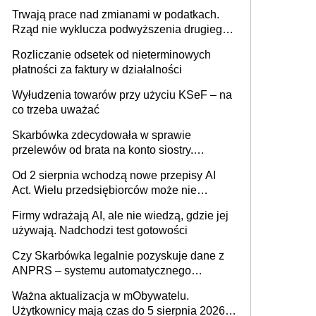
może zmienić zasady gry w Polsce
Trwają prace nad zmianami w podatkach.
Rząd nie wyklucza podwyższenia drugiego
progu PIT
Rozliczanie odsetek od nieterminowych
płatności za faktury w działalności
Wyłudzenia towarów przy użyciu KSeF – na
co trzeba uważać
Skarbówka zdecydowała w sprawie
przelewów od brata na konto siostry.
Pieniądze z emerytury mamy wyglądały jak
Od 2 sierpnia wchodzą nowe przepisy AI
darowizna, ale podatku jednak nie będzie
Act. Wielu przedsiębiorców może nie
wiedzieć, że dotyczą także ich
Firmy wdrażają AI, ale nie wiedzą, gdzie jej
używają. Nadchodzi test gotowości
Czy Skarbówka legalnie pozyskuje dane z
ANPRS – systemu automatycznego
rozpoznawania tablic rejestracyjnych
Ważna aktualizacja w mObywatelu.
pojazdów z kamer drogowych?
Użytkownicy mają czas do 5 sierpnia 2026