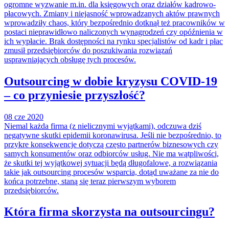
ogromne wyzwanie m.in. dla księgowych oraz działów kadrowo-
płacowych. Zmiany i niejasność wprowadzanych aktów prawnych
wprowadziły chaos, który bezpośrednio dotknął też pracowników w
postaci nieprawidłowo naliczonych wynagrodzeń czy opóźnienia w
ich wypłacie. Brak dostępności na rynku specjalistów od kadr i płac
zmusił przedsiębiorców do poszukiwania rozwiązań
usprawniających obsługę tych procesów.
Outsourcing w dobie kryzysu COVID-19
– co przyniesie przyszłość?
08 cze 2020
Niemal każda firma (z nielicznymi wyjątkami), odczuwa dziś
negatywne skutki epidemii koronawirusa. Jeśli nie bezpośrednio, to
przykre konsekwencje dotyczą często partnerów biznesowych czy
samych konsumentów oraz odbiorców usług. Nie ma wątpliwości,
że skutki tej wyjątkowej sytuacji będą długofalowe, a rozwiązania
takie jak outsourcing procesów wsparcia, dotąd uważane za nie do
końca potrzebne, staną się teraz pierwszym wyborem
przedsiębiorców.
Która firma skorzysta na outsourcingu?