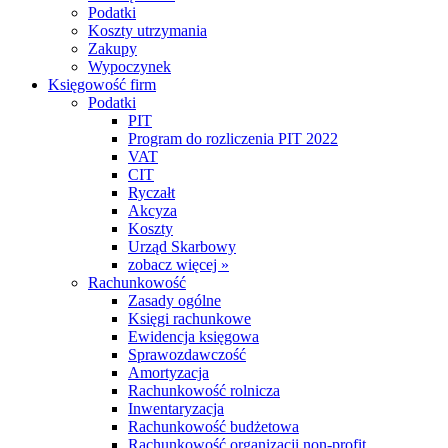
Podatki
Koszty utrzymania
Zakupy
Wypoczynek
Księgowość firm
Podatki
PIT
Program do rozliczenia PIT 2022
VAT
CIT
Ryczałt
Akcyza
Koszty
Urząd Skarbowy
zobacz więcej »
Rachunkowość
Zasady ogólne
Księgi rachunkowe
Ewidencja księgowa
Sprawozdawczość
Amortyzacja
Rachunkowość rolnicza
Inwentaryzacja
Rachunkowość budżetowa
Rachunkowość organizacji non-profit