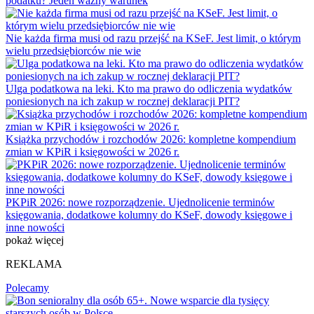
podatku? Jeden ważny warunek
Nie każda firma musi od razu przejść na KSeF. Jest limit, o którym
wielu przedsiębiorców nie wie
Ulga podatkowa na leki. Kto ma prawo do odliczenia wydatków
poniesionych na ich zakup w rocznej deklaracji PIT?
Książka przychodów i rozchodów 2026: kompletne kompendium
zmian w KPiR i księgowości w 2026 r.
PKPiR 2026: nowe rozporządzenie. Ujednolicenie terminów
księgowania, dodatkowe kolumny do KSeF, dowody księgowe i
inne nowości
pokaż więcej
REKLAMA
Polecamy