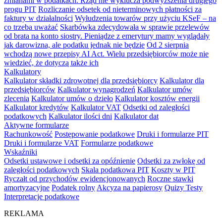
zmianami w podatkach. Rząd nie wyklucza podwyższenia drugiego
progu PIT
Rozliczanie odsetek od nieterminowych płatności za
faktury w działalności
Wyłudzenia towarów przy użyciu KSeF – na
co trzeba uważać
Skarbówka zdecydowała w sprawie przelewów
od brata na konto siostry. Pieniądze z emerytury mamy wyglądały
jak darowizna, ale podatku jednak nie będzie
Od 2 sierpnia
wchodzą nowe przepisy AI Act. Wielu przedsiębiorców może nie
wiedzieć, że dotyczą także ich
Kalkulatory
Kalkulator składki zdrowotnej dla przedsiębiorcy
Kalkulator dla
przedsiębiorców
Kalkulator wynagrodzeń
Kalkulator umów
zlecenia
Kalkulator umów o dzieło
Kalkulator kosztów energii
Kalkulator kredytów
Kalkulator VAT
Odsetki od zaległości
podatkowych
Kalkulator ilości dni
Kalkulator dat
Aktywne formularze
Rachunkowość
Postępowanie podatkowe
Druki i formularze PIT
Druki i formularze VAT
Formularze podatkowe
Wskaźniki
Odsetki ustawowe i odsetki za opóźnienie
Odsetki za zwłokę od
zaległości podatkowych
Skala podatkowa PIT
Koszty w PIT
Ryczałt od przychodów ewidencjonowanych
Roczne stawki
amortyzacyjne
Podatek rolny
Akcyza na papierosy
Quizy Testy
Interpretacje podatkowe
REKLAMA