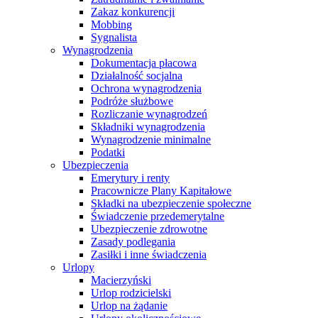
Zakaz konkurencji
Mobbing
Sygnalista
Wynagrodzenia
Dokumentacja płacowa
Działalność socjalna
Ochrona wynagrodzenia
Podróże służbowe
Rozliczanie wynagrodzeń
Składniki wynagrodzenia
Wynagrodzenie minimalne
Podatki
Ubezpieczenia
Emerytury i renty
Pracownicze Plany Kapitałowe
Składki na ubezpieczenie społeczne
Świadczenie przedemerytalne
Ubezpieczenie zdrowotne
Zasady podlegania
Zasiłki i inne świadczenia
Urlopy
Macierzyński
Urlop rodzicielski
Urlop na żądanie