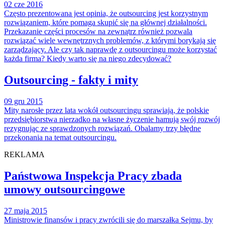
02 cze 2016
Często prezentowana jest opinia, że outsourcing jest korzystnym
rozwiązaniem, które pomaga skupić się na głównej działalności.
Przekazanie części procesów na zewnątrz również pozwala
rozwiązać wiele wewnętrznych problemów, z którymi borykają się
zarządzający. Ale czy tak naprawdę z outsourcingu może korzystać
każda firma? Kiedy warto się na niego zdecydować?
Outsourcing - fakty i mity
09 gru 2015
Mity narosłe przez lata wokół outsourcingu sprawiają, że polskie
przedsiębiorstwa nierzadko na własne życzenie hamują swój rozwój
rezygnując ze sprawdzonych rozwiązań. Obalamy trzy błędne
przekonania na temat outsourcingu.
REKLAMA
Państwowa Inspekcja Pracy zbada
umowy outsourcingowe
27 maja 2015
Ministrowie finansów i pracy zwrócili się do marszałka Sejmu, by