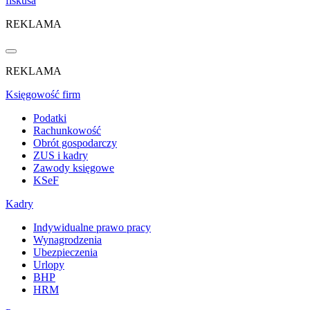
fiskusa
REKLAMA
REKLAMA
Księgowość firm
Podatki
Rachunkowość
Obrót gospodarczy
ZUS i kadry
Zawody księgowe
KSeF
Kadry
Indywidualne prawo pracy
Wynagrodzenia
Ubezpieczenia
Urlopy
BHP
HRM