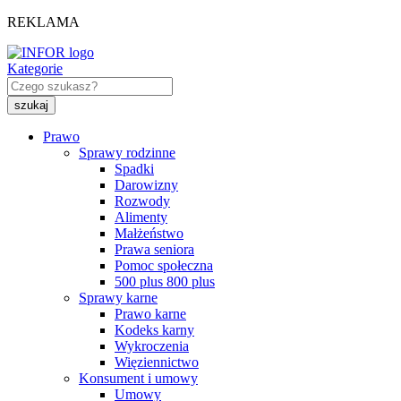
REKLAMA
Kategorie
Prawo
Sprawy rodzinne
Spadki
Darowizny
Rozwody
Alimenty
Małżeństwo
Prawa seniora
Pomoc społeczna
500 plus 800 plus
Sprawy karne
Prawo karne
Kodeks karny
Wykroczenia
Więziennictwo
Konsument i umowy
Umowy