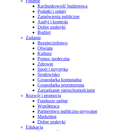
Finanse
Rachunkowość budżetowa
Podatki i opłaty
Zamówienia publiczne
Audyt i kontrola
Dobre praktyki
Budżet
Zadania
Bezpieczeństwo
Oświata
Kultura
Pomoc społeczna
Zdrowie
Sport i turystyka
Środowisko
Gospodarka komunalna
Gospodarka przestrzenna
Zarządzanie nieruchomościami
Rozwój i promocja
Fundusze unijne
Współpraca
Partnerstwo publiczno-prywatne
Marketing
Dobre praktyki
Edukacja