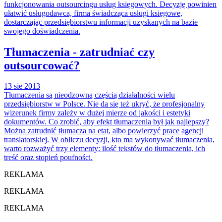
funkcjonowania outsourcingu usług księgowych. Decyzję powinien
ułatwić usługodawca, firma świadcząca usługi księgowe,
dostarczając przedsiębiorstwu informacji uzyskanych na bazie
swojego doświadczenia.
Tłumaczenia - zatrudniać czy
outsourcować?
13 sie 2013
Tłumaczenia są nieodzowną częścią działalności wielu
przedsiębiorstw w Polsce. Nie da się też ukryć, że profesjonalny
wizerunek firmy zależy w dużej mierze od jakości i estetyki
dokumentów. Co zrobić, aby efekt tłumaczenia był jak najlepszy?
Można zatrudnić tłumacza na etat, albo powierzyć prace agencji
translatorskiej. W obliczu decyzji, kto ma wykonywać tłumaczenia,
warto rozważyć trzy elementy: ilość tekstów do tłumaczenia, ich
treść oraz stopień poufności.
REKLAMA
REKLAMA
REKLAMA