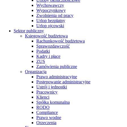
Urlopy okolicznościowe
Wychowawczy
Wypoczynkowy
Zwolnienia od pracy
Urlop bezpłatny
Urlop ojcowski
Sektor publiczny
Księgowość budżetowa
Rachunkowość budżetowa
Sprawozdawczość
Podatki
Kadry i płace
ZUS
Zamówienia publiczne
Organizacja
Prawo administracyjne
Postępowanie administracyjne
Ustrój i jednostki
Pracownicy
Klienci
Spółka komunalna
RODO
Compliance
Prawo wodne
Orzeczenia