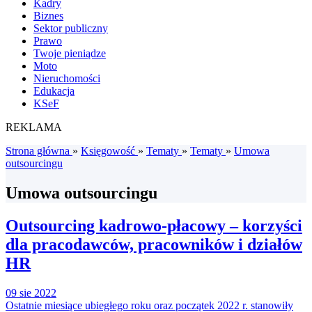
Kadry
Biznes
Sektor publiczny
Prawo
Twoje pieniądze
Moto
Nieruchomości
Edukacja
KSeF
REKLAMA
Strona główna
»
Księgowość
»
Tematy
»
Tematy
»
Umowa
outsourcingu
Umowa outsourcingu
Outsourcing kadrowo-płacowy – korzyści
dla pracodawców, pracowników i działów
HR
09 sie 2022
Ostatnie miesiące ubiegłego roku oraz początek 2022 r. stanowiły