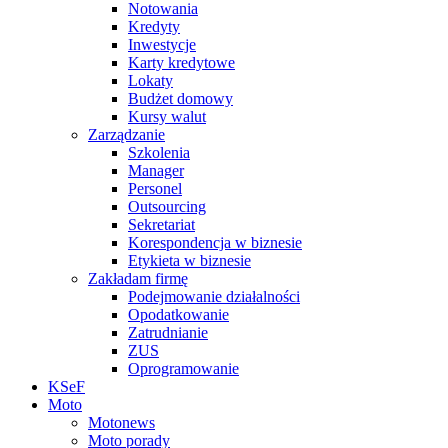
Notowania
Kredyty
Inwestycje
Karty kredytowe
Lokaty
Budżet domowy
Kursy walut
Zarządzanie
Szkolenia
Manager
Personel
Outsourcing
Sekretariat
Korespondencja w biznesie
Etykieta w biznesie
Zakładam firmę
Podejmowanie działalności
Opodatkowanie
Zatrudnianie
ZUS
Oprogramowanie
KSeF
Moto
Motonews
Moto porady