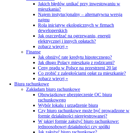
Jakich błędów unikać przy inwestowaniu w
mieszkania?
Najem instytucjonalny – alternatywna wersja
najmu
Rola inicjatyw ekologicznych w firmach
deweloperskich
Jak oszczędzać na ogrzewaniu, energii
elektrycznej i innych opłatach?
zobacz więcej »
Finanse
Jak obniżyć ratę kredytu hipotecznego?
Jak długo Polacy mieszkają z rodzicami?
Ceny prądu w Polsce na przestrzeni 20 lat
Co zrobić z zaległościami opłat za mieszkanie?
zobacz więcej »
Biura rachunkowe
Zakładam biuro rachunkowe
Obowiązkowe ubezpieczenie OC biura
rachunkowego
Wybór lokalu i urządzenie biura
Czy biuro rachunkowe może być prowadzone w
formie działalności nierejestrowanej?
W jakiej formie założyć biuro rachunkowe:
jednoosobowej działalności czy spółki
Jak założyć biuro rachunkowe?