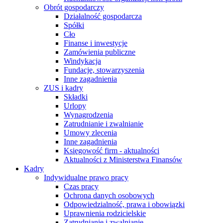
Obrót gospodarczy
Działalność gospodarcza
Spółki
Cło
Finanse i inwestycje
Zamówienia publiczne
Windykacja
Fundacje, stowarzyszenia
Inne zagadnienia
ZUS i kadry
Składki
Urlopy
Wynagrodzenia
Zatrudnianie i zwalnianie
Umowy zlecenia
Inne zagadnienia
Księgowość firm - aktualności
Aktualności z Ministerstwa Finansów
Kadry
Indywidualne prawo pracy
Czas pracy
Ochrona danych osobowych
Odpowiedzialność, prawa i obowiązki
Uprawnienia rodzicielskie
Zatrudnianie i zwalnianie