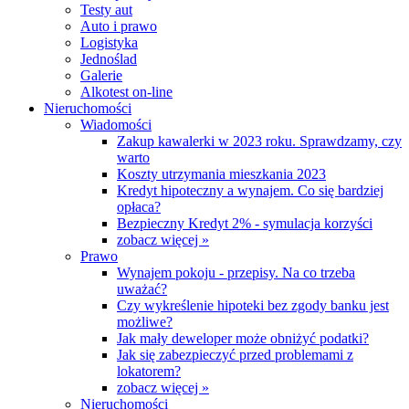
Testy aut
Auto i prawo
Logistyka
Jednoślad
Galerie
Alkotest on-line
Nieruchomości
Wiadomości
Zakup kawalerki w 2023 roku. Sprawdzamy, czy
warto
Koszty utrzymania mieszkania 2023
Kredyt hipoteczny a wynajem. Co się bardziej
opłaca?
Bezpieczny Kredyt 2% - symulacja korzyści
zobacz więcej »
Prawo
Wynajem pokoju - przepisy. Na co trzeba
uważać?
Czy wykreślenie hipoteki bez zgody banku jest
możliwe?
Jak mały deweloper może obniżyć podatki?
Jak się zabezpieczyć przed problemami z
lokatorem?
zobacz więcej »
Nieruchomości