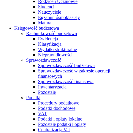
Rodzice i Uczniowie
Studenci
Nauczyciele
Egzamin ósmoklasisty
Matura
Księgowość budżetowa
Rachunkowość budżetowa
Ewidencja
Klasyfikacja
Wydatki strukturalne
Nieprawidłowości
Sprawozdawczość
Sprawozdawczość budżetowa
Sprawozdawczość w zakresie operacji
finansowych
Sprawozdawczość finansowa
Inwentaryzacja
Pozostałe
Podatki
Procedury podatkowe
Podatki dochodowe
VAT
Podatki i opłaty lokalne
Pozostałe podatki i opłaty
Centralizacja Vat