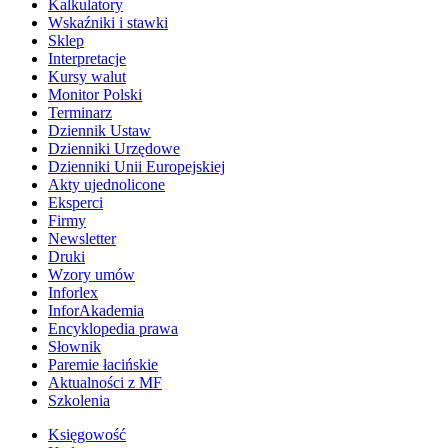
Kalkulatory
Wskaźniki i stawki
Sklep
Interpretacje
Kursy walut
Monitor Polski
Terminarz
Dziennik Ustaw
Dzienniki Urzędowe
Dzienniki Unii Europejskiej
Akty ujednolicone
Eksperci
Firmy
Newsletter
Druki
Wzory umów
Inforlex
InforAkademia
Encyklopedia prawa
Słownik
Paremie łacińskie
Aktualności z MF
Szkolenia
Księgowość