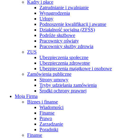
Kadry i płace
Zatrudnianie i zwalnianie
Wynagrodzenia
Urlopy
Podnoszenie kwalifikacji i awanse
Działalność socjalna (ZFŚS)
Podróże służbowe
Pracownicy oświaty
Pracownicy służby zdrowia
ZUS
Ubezpieczenia społeczne
Ubezpieczenia zdrowotne
Ubezpieczenia majątkowe i osobowe
Zamówienia publiczne
Strony umowy
Tryby udzielania zamówienia
Środki ochrony prawnej
Moja Firma
Biznes i finanse
Wiadomości
Finanse
Prawo
Zarządzanie
Poradniki
Finanse