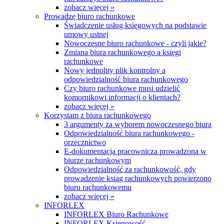
zobacz więcej »
Prowadzę biuro rachunkowe
Świadczenie usług księgowych na podstawie
umowy ustnej
Nowoczesne biuro rachunkowe - czyli jakie?
Zmiana biura rachunkowego a księgi
rachunkowe
Nowy jednolity plik kontrolny a
odpowiedzialność biura rachunkowego
Czy biuro rachunkowe musi udzielić
komornikowi informacji o klientach?
zobacz więcej »
Korzystam z biura rachunkowego
3 argumenty za wyborem nowoczesnego biura
Odpowiedzialność biura rachunkowego -
orzecznictwo
E-dokumentacja pracownicza prowadzona w
biurze rachunkowym
Odpowiedzialność za rachunkowość, gdy
prowadzenie ksiąg rachunkowych powierzono
biuru rachunkowemu
zobacz więcej »
INFORLEX
INFORLEX Biuro Rachunkowe
INFORLEX Księgowość