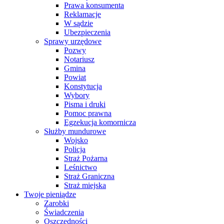
Prawa konsumenta
Reklamacje
W sądzie
Ubezpieczenia
Sprawy urzędowe
Pozwy
Notariusz
Gmina
Powiat
Konstytucja
Wybory
Pisma i druki
Pomoc prawna
Egzekucja komornicza
Służby mundurowe
Wojsko
Policja
Straż Pożarna
Leśnictwo
Straż Graniczna
Straż miejska
Twoje pieniądze
Zarobki
Świadczenia
Oszczędności