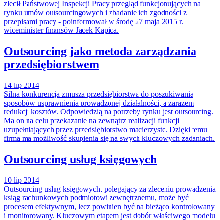
zlecił Państwowej Inspekcji Pracy przegląd funkcjonujących na
rynku umów outsourcingowych i zbadanie ich zgodności z
przepisami pracy - poinformował w środę 27 maja 2015 r.
wiceminister finansów Jacek Kapica.
Outsourcing jako metoda zarządzania
przedsiębiorstwem
14 lip 2014
Silna konkurencja zmusza przedsiębiorstwa do poszukiwania
sposobów usprawnienia prowadzonej działalności, a zarazem
redukcji kosztów. Odpowiedzią na potrzeby rynku jest outsourcing.
Ma on na celu przekazanie na zewnątrz realizacji funkcji
uzupełniających przez przedsiębiorstwo macierzyste. Dzięki temu
firma ma możliwość skupienia się na swych kluczowych zadaniach.
Outsourcing usług księgowych
10 lip 2014
Outsourcing usług księgowych, polegający za zleceniu prowadzenia
ksiąg rachunkowych podmiotowi zewnętrznemu, może być
procesem efektywnym, lecz powinien być na bieżąco kontrolowany
i monitorowany. Kluczowym etapem jest dobór właściwego modelu