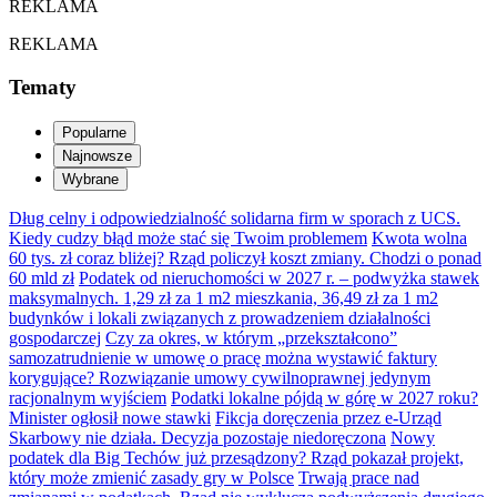
REKLAMA
REKLAMA
Tematy
Popularne
Najnowsze
Wybrane
Dług celny i odpowiedzialność solidarna firm w sporach z UCS.
Kiedy cudzy błąd może stać się Twoim problemem
Kwota wolna
60 tys. zł coraz bliżej? Rząd policzył koszt zmiany. Chodzi o ponad
60 mld zł
Podatek od nieruchomości w 2027 r. – podwyżka stawek
maksymalnych. 1,29 zł za 1 m2 mieszkania, 36,49 zł za 1 m2
budynków i lokali związanych z prowadzeniem działalności
gospodarczej
Czy za okres, w którym „przekształcono”
samozatrudnienie w umowę o pracę można wystawić faktury
korygujące? Rozwiązanie umowy cywilnoprawnej jedynym
racjonalnym wyjściem
Podatki lokalne pójdą w górę w 2027 roku?
Minister ogłosił nowe stawki
Fikcja doręczenia przez e-Urząd
Skarbowy nie działa. Decyzja pozostaje niedoręczona
Nowy
podatek dla Big Techów już przesądzony? Rząd pokazał projekt,
który może zmienić zasady gry w Polsce
Trwają prace nad