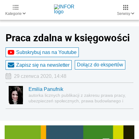
Kategorie
Serwisy
Praca zdalna w księgowości
Subskrybuj nas na Youtube
Dołącz do ekspertów
Zapisz się na newsletter
29 czerwca 2020, 14:48
Emilia Panufnik
autorka licznych publikacji z zakresu prawa pracy,
ubezpieczeń społecznych, prawa budowlanego i
nieruchomości