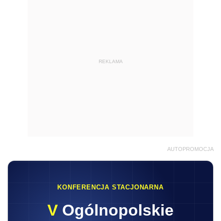
REKLAMA
AUTOPROMOCJA
KONFERENCJA STACJONARNA
V
Ogólnopolskie