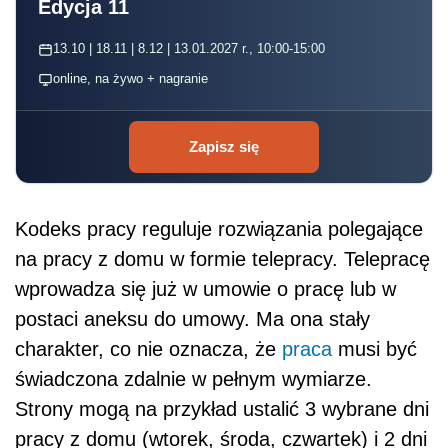
Edycja 11
13.10 | 18.11 | 8.12 | 13.01.2027 r., 10:00-15:00
online, na żywo + nagranie
Zapisz się
Kodeks pracy reguluje rozwiązania polegające
na pracy z domu w formie telepracy. Telepracę
wprowadza się już w umowie o pracę lub w
postaci aneksu do umowy. Ma ona stały
charakter, co nie oznacza, że
praca
musi być
świadczona zdalnie w pełnym wymiarze.
Strony mogą na przykład ustalić 3 wybrane dni
pracy z domu (wtorek, środa, czwartek) i 2 dni