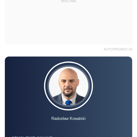
REKLAMA
AUTOPROMOCJA
Radosław Kowalski