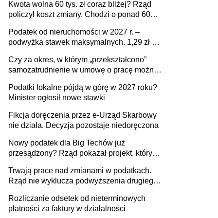
Kwota wolna 60 tys. zł coraz bliżej? Rząd
policzył koszt zmiany. Chodzi o ponad 60
mld zł
Podatek od nieruchomości w 2027 r. –
podwyżka stawek maksymalnych. 1,29 zł za
1 m2 mieszkania, 36,49 zł za 1 m2
Czy za okres, w którym „przekształcono”
budynków i lokali związanych z
samozatrudnienie w umowę o pracę można
prowadzeniem działalności gospodarczej
wystawić faktury korygujące? Rozwiązanie
Podatki lokalne pójdą w górę w 2027 roku?
umowy cywilnoprawnej jedynym
Minister ogłosił nowe stawki
racjonalnym wyjściem
Fikcja doręczenia przez e-Urząd Skarbowy
nie działa. Decyzja pozostaje niedoręczona
Nowy podatek dla Big Techów już
przesądzony? Rząd pokazał projekt, który
może zmienić zasady gry w Polsce
Trwają prace nad zmianami w podatkach.
Rząd nie wyklucza podwyższenia drugiego
progu PIT
Rozliczanie odsetek od nieterminowych
płatności za faktury w działalności