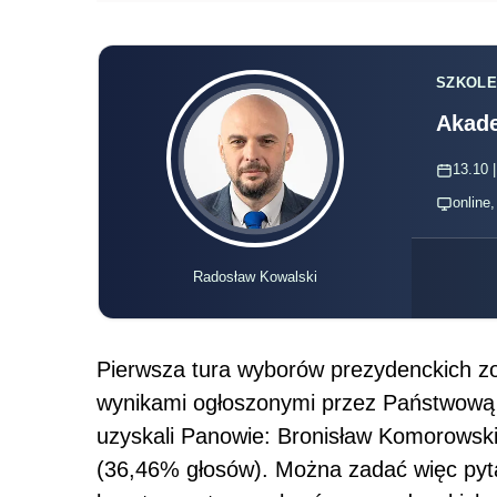
SZKOLE
Akade
13.10 |
online
Radosław Kowalski
Pierwsza tura wyborów prezydenckich zost
wynikami ogłoszonymi przez Państwową 
uzyskali Panowie: Bronisław Komorowski
(36,46% głosów). Można zadać więc pyta