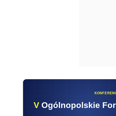
KONFEREN
V
Ogólnopolskie Fo