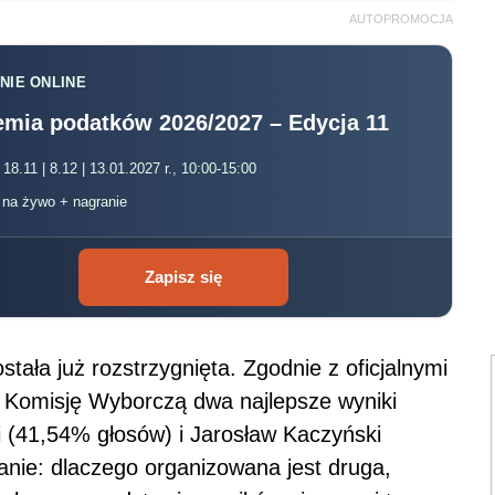
AUTOPROMOCJA
NIE ONLINE
mia podatków 2026/2027 – Edycja 11
 18.11 | 8.12 | 13.01.2027 r., 10:00-15:00
, na żywo + nagranie
Zapisz się
ała już rozstrzygnięta. Zgodnie z oficjalnymi
Komisję Wyborczą dwa najlepsze wyniki
 (41,54% głosów) i Jarosław Kaczyński
nie: dlaczego organizowana jest druga,