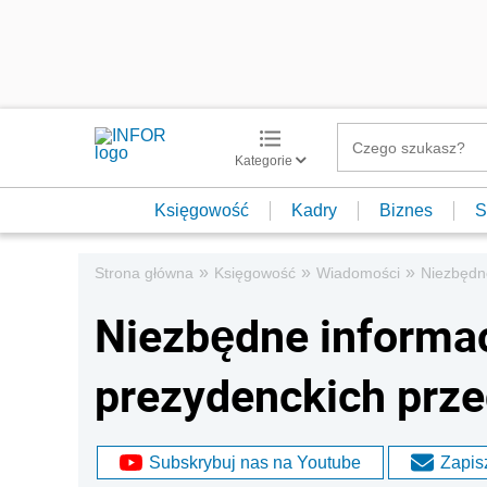
Kategorie
Księgowość
Kadry
Biznes
S
»
»
»
Strona główna
Księgowość
Wiadomości
Niezbędne
Niezbędne informa
prezydenckich przed
Subskrybuj nas na Youtube
Zapisz