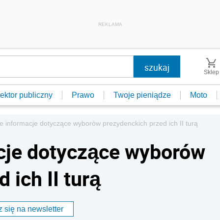
REKLAMA
Sklep
ektor publiczny
Prawo
Twoje pieniądze
Moto
 informacje dotyczące wyborów prezydenckich przed ich II turą
cje dotyczące wyborów
 ich II turą
 się na newsletter