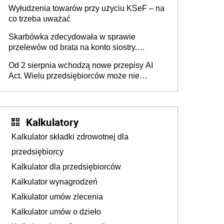
Wyłudzenia towarów przy użyciu KSeF – na
co trzeba uważać
Skarbówka zdecydowała w sprawie
przelewów od brata na konto siostry.
Pieniądze z emerytury mamy wyglądały jak
Od 2 sierpnia wchodzą nowe przepisy AI
darowizna, ale podatku jednak nie będzie
Act. Wielu przedsiębiorców może nie
wiedzieć, że dotyczą także ich
Kalkulatory
Kalkulator składki zdrowotnej dla
przedsiębiorcy
Kalkulator dla przedsiębiorców
Kalkulator wynagrodzeń
Kalkulator umów zlecenia
Kalkulator umów o dzieło