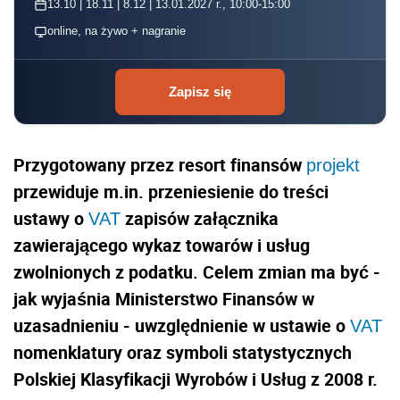
13.10 | 18.11 | 8.12 | 13.01.2027 r., 10:00-15:00
online, na żywo + nagranie
Zapisz się
Przygotowany przez resort finansów
projekt
przewiduje m.in.
przeniesienie do treści
ustawy o
zapisów załącznika
VAT
zawierającego wykaz towarów i usług
zwolnionych z podatku. Celem zmian ma być -
jak wyjaśnia Ministerstwo Finansów w
uzasadnieniu -
uwzględnienie w ustawie o
VAT
nomenklatury oraz symboli statystycznych
Polskiej Klasyfikacji Wyrobów i Usług z 2008 r.