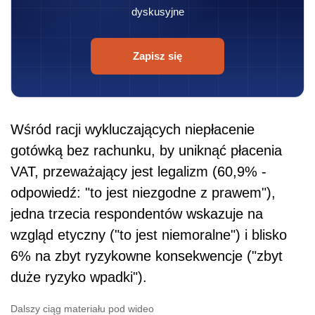
dyskusyjne
Zapisz się
Wśród racji wykluczających niepłacenie
gotówką bez rachunku, by uniknąć płacenia
VAT, przeważający jest legalizm (60,9% -
odpowiedź: "to jest niezgodne z prawem"),
jedna trzecia respondentów wskazuje na
wzgląd etyczny ("to jest niemoralne") i blisko
6% na zbyt ryzykowne konsekwencje ("zbyt
duże ryzyko wpadki").
Dalszy ciąg materiału pod wideo