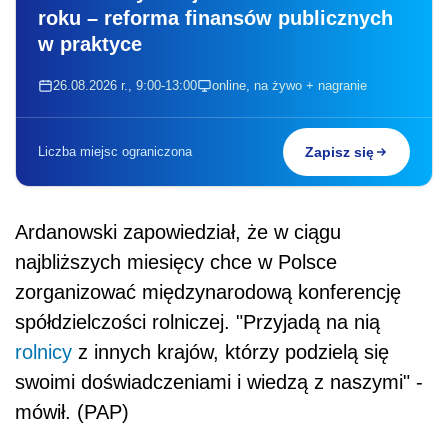
roku – reforma finansów publicznych
w praktyce
26.08.2026 r., 9:00-13:00
online, na żywo + nagranie
Liczba miejsc ograniczona
Zapisz się
Ardanowski zapowiedział, że w ciągu
najbliższych miesięcy chce w Polsce
zorganizować międzynarodową konferencję
spółdzielczości rolniczej. "Przyjadą na nią
rolnicy
z innych krajów, którzy podzielą się
swoimi doświadczeniami i wiedzą z naszymi" -
mówił. (PAP)