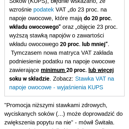
Soków (
KUPS
)
,
błędnie wskazano, że
wzrośnie
podatek
VAT „do 23 proc. na
do 20 proc.
napoje owocowe, które mają
wkładu owocowego”
oraz
„objęcie 23 proc.
wyższą stawką napojów o zawartości
20 proc. lub mniej”
wkładu owocowego
.
Tymczasem nowa matryca VAT zakłada
podniesienie podatku na napoje owocowe
minimum
20 proc.
lub więcej
zawierające
soku w składzie
. Zobacz:
Stawka VAT na
napoje owocowe - wyjaśnienia KUPS
"Promocja niższymi stawkami zdrowych,
wyciskanych soków (...) może doprowadzić do
zwiększenia popytu na nie" - mówił Świtała.