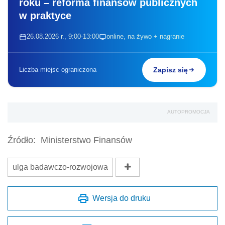
roku – reforma finansów publicznych
w praktyce
26.08.2026 r., 9:00-13:00
online, na żywo + nagranie
Liczba miejsc ograniczona
Zapisz się
AUTOPROMOCJA
Źródło:
Ministerstwo Finansów
ulga badawczo-rozwojowa
Wersja do druku