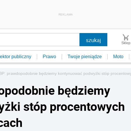
REKLAMA
Sklep
ektor publiczny
Prawo
Twoje pieniądze
Moto
BP: prawdopodobnie będziemy kontynuować podwyżki stóp procentowy
opodobnie będziemy
żki stóp procentowych
cach