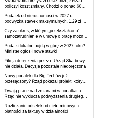
Kwota wolna 60 tys. zł coraz bliżej? Rząd
policzył koszt zmiany. Chodzi o ponad 60
mld zł
Podatek od nieruchomości w 2027 r. –
podwyżka stawek maksymalnych. 1,29 zł za
1 m2 mieszkania, 36,49 zł za 1 m2
Czy za okres, w którym „przekształcono”
budynków i lokali związanych z
samozatrudnienie w umowę o pracę można
prowadzeniem działalności gospodarczej
wystawić faktury korygujące? Rozwiązanie
Podatki lokalne pójdą w górę w 2027 roku?
umowy cywilnoprawnej jedynym
Minister ogłosił nowe stawki
racjonalnym wyjściem
Fikcja doręczenia przez e-Urząd Skarbowy
nie działa. Decyzja pozostaje niedoręczona
Nowy podatek dla Big Techów już
przesądzony? Rząd pokazał projekt, który
może zmienić zasady gry w Polsce
Trwają prace nad zmianami w podatkach.
Rząd nie wyklucza podwyższenia drugiego
progu PIT
Rozliczanie odsetek od nieterminowych
płatności za faktury w działalności