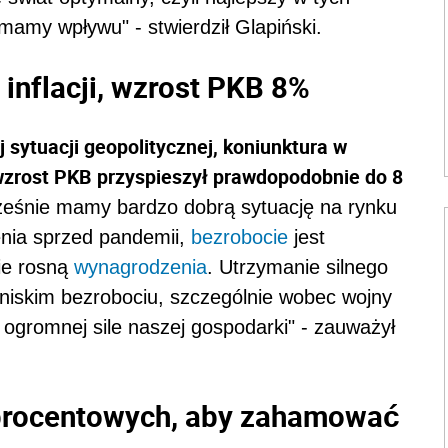
mamy wpływu" - stwierdził Glapiński.
inflacji, wzrost PKB 8%
ej sytuacji geopolitycznej, koniunktura w
 wzrost PKB przyspieszył prawdopodobnie do 8
ocześnie mamy bardzo dobrą sytuację na rynku
enia sprzed pandemii,
bezrobocie
jest
ie rosną
wynagrodzenia
. Utrzymanie silnego
niskim bezrobociu, szczególnie wobec wojny
ogromnej sile naszej gospodarki" - zauważył
procentowych, aby zahamować