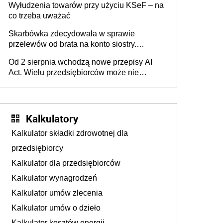
Wyłudzenia towarów przy użyciu KSeF – na
co trzeba uważać
Skarbówka zdecydowała w sprawie
przelewów od brata na konto siostry.
Pieniądze z emerytury mamy wyglądały jak
Od 2 sierpnia wchodzą nowe przepisy AI
darowizna, ale podatku jednak nie będzie
Act. Wielu przedsiębiorców może nie
wiedzieć, że dotyczą także ich
Kalkulatory
Kalkulator składki zdrowotnej dla
przedsiębiorcy
Kalkulator dla przedsiębiorców
Kalkulator wynagrodzeń
Kalkulator umów zlecenia
Kalkulator umów o dzieło
Kalkulator kosztów energii