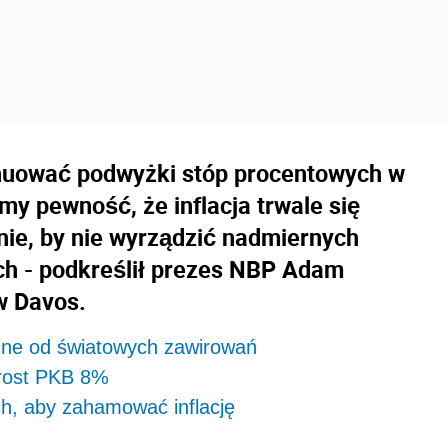
uować podwyżki stóp procentowych w
my pewność, że inflacja trwale się
nie, by nie wyrządzić nadmiernych
ch - podkreślił prezes NBP Adam
w Davos.
eżne od światowych zawirowań
zrost PKB 8%
h, aby zahamować inflację