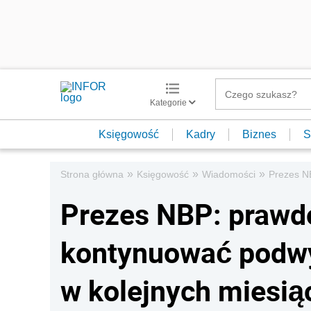
Kategorie
Księgowość
Kadry
Biznes
S
»
»
»
Strona główna
Księgowość
Wiadomości
Prezes N
Prezes NBP: prawd
kontynuować podwy
w kolejnych miesią