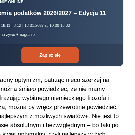
NIE ONLINE
mia podatków 2026/2027 – Edycja 11
 18.11 | 8.12 | 13.01.2027 r., 10:00-15:00
, na żywo + nagranie
Zapisz się
sadny optymizm, patrząc nieco szerzej na
 można śmiało powiedzieć, że nie mamy
zując wybitnego niemieckiego filozofa i
za, można by wręcz przewrotnie powiedzieć,
ajlepszym z możliwych światów+. Nie jest to
ensie absolutnym i bezwzględnym – bo taki po
le świat optymalny, czyli najlepszy w tych