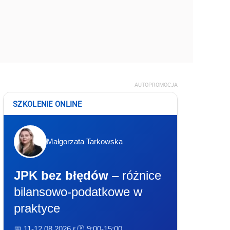
AUTOPROMOCJA
SZKOLENIE ONLINE
Małgorzata Tarkowska
JPK bez błędów
– różnice
bilansowo-podatkowe w
praktyce
📅 11-12.08.2026 r.
🕐 9:00-15:00