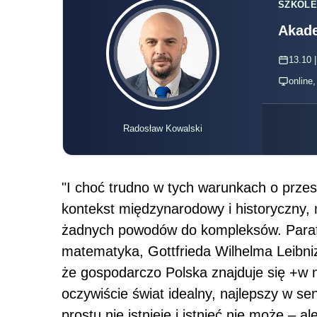
SZKOLE
Akade
13.10 |
online
Radosław Kowalski
"I choć trudno w tych warunkach o prze
kontekst międzynarodowy i historyczny,
żadnych powodów do kompleksów. Parafra
matematyka, Gottfrieda Wilhelma Leibni
że gospodarczo Polska znajduje się +w n
oczywiście świat idealny, najlepszy w s
prostu nie istnieje i istnieć nie może – a