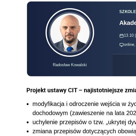
SZKOLE
Akade
13.10 |
online
Radosław Kowalski
Projekt ustawy CIT – najistotniejsze zmi
modyfikacja i odroczenie wejścia w ż
dochodowym (zawieszenie na lata 202
uchylenie przepisów o tzw. „ukrytej dy
zmiana przepisów dotyczących obowią