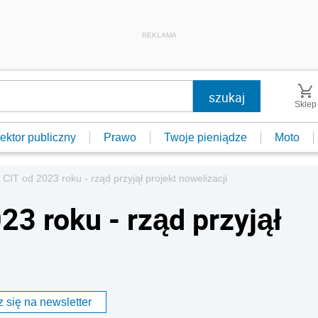
REKLAMA
Sklep
ektor publiczny
Prawo
Twoje pieniądze
Moto
CIT od 2023 roku - rząd przyjął projekt nowelizacji
3 roku - rząd przyjął
 się na newsletter