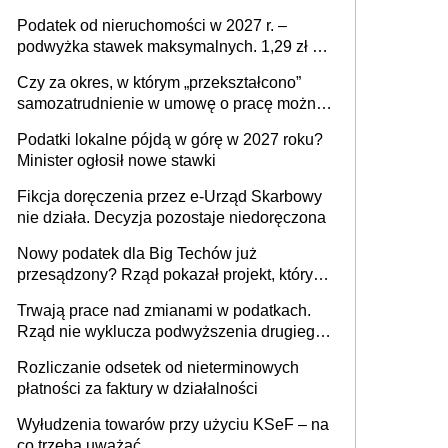
mld zł
Podatek od nieruchomości w 2027 r. –
podwyżka stawek maksymalnych. 1,29 zł za
1 m2 mieszkania, 36,49 zł za 1 m2
Czy za okres, w którym „przekształcono”
budynków i lokali związanych z
samozatrudnienie w umowę o pracę można
prowadzeniem działalności gospodarczej
wystawić faktury korygujące? Rozwiązanie
Podatki lokalne pójdą w górę w 2027 roku?
umowy cywilnoprawnej jedynym
Minister ogłosił nowe stawki
racjonalnym wyjściem
Fikcja doręczenia przez e-Urząd Skarbowy
nie działa. Decyzja pozostaje niedoręczona
Nowy podatek dla Big Techów już
przesądzony? Rząd pokazał projekt, który
może zmienić zasady gry w Polsce
Trwają prace nad zmianami w podatkach.
Rząd nie wyklucza podwyższenia drugiego
progu PIT
Rozliczanie odsetek od nieterminowych
płatności za faktury w działalności
Wyłudzenia towarów przy użyciu KSeF – na
co trzeba uważać