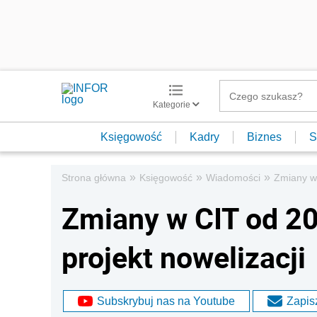
Kategorie
Księgowość
Kadry
Biznes
S
»
»
»
Strona główna
Księgowość
Wiadomości
Zmiany w 
Zmiany w CIT od 202
projekt nowelizacji
Subskrybuj nas na Youtube
Zapisz