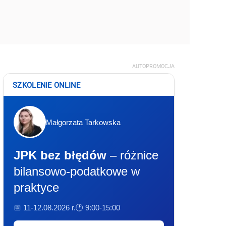
AUTOPROMOCJA
SZKOLENIE ONLINE
Małgorzata Tarkowska
JPK bez błędów
– różnice
bilansowo-podatkowe w
praktyce
📅 11-12.08.2026 r.
🕐 9:00-15:00