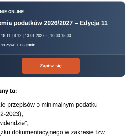
NIE ONLINE
mia podatków 2026/2027 – Edycja 11
 18.11 | 8.12 | 13.01.2027 r., 10:00-15:00
, na żywo + nagranie
Zapisz się
any to:
ycie przepisów o minimalnym podatku
2-2023),
widendzie”,
zku dokumentacyjnego w zakresie tzw.