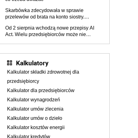
Skarbówka zdecydowała w sprawie
przelewów od brata na konto siostry.
Pieniądze z emerytury mamy wyglądały jak
Od 2 sierpnia wchodzą nowe przepisy AI
darowizna, ale podatku jednak nie będzie
Act. Wielu przedsiębiorców może nie
wiedzieć, że dotyczą także ich
Kalkulatory
Kalkulator składki zdrowotnej dla
przedsiębiorcy
Kalkulator dla przedsiębiorców
Kalkulator wynagrodzeń
Kalkulator umów zlecenia
Kalkulator umów o dzieło
Kalkulator kosztów energii
Kalkulator kredytów