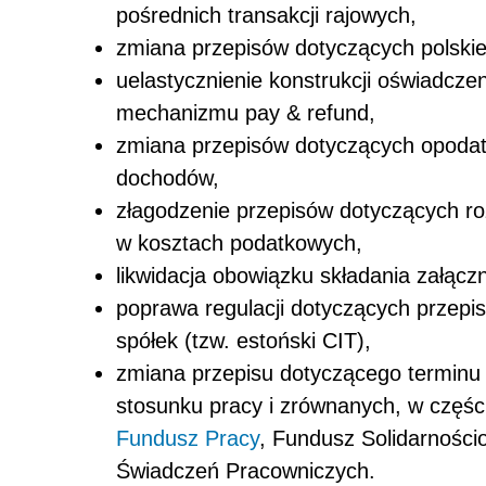
pośrednich transakcji rajowych,
zmiana przepisów dotyczących polski
uelastycznienie konstrukcji oświadcz
mechanizmu
pay & refund
,
zmiana przepisów dotyczących opoda
dochodów,
złagodzenie przepisów dotyczących ro
w kosztach podatkowych,
likwidacja obowiązku składania załączni
poprawa regulacji dotyczących przep
spółek (tzw. estoński CIT),
zmiana przepisu dotyczącego terminu 
stosunku pracy i zrównanych, w części
Fundusz Pracy
, Fundusz Solidarnośc
Świadczeń Pracowniczych.